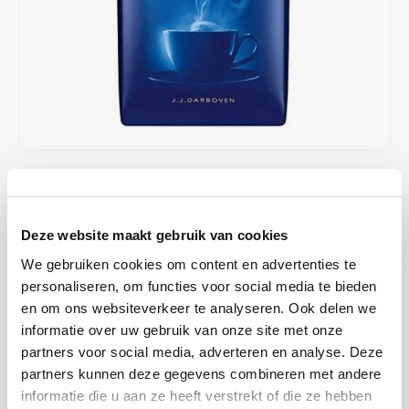
Café intención
Melitta
Eduscho
Soepen
100% Arabica koffie
Caffè Izzo
Segafredo
Eilles
Caffè Vergnano
Senseo
Gala
Chicco d'oro
E.S.E. koffiepads (44 mm)
Gorilla
€5,99
€6,99
OP VOORRAAD
Costa
Idee
VERZONDEN BINNEN 1 A 2 WERKDAGEN
Dallmayr
illy
Deze website maakt gebruik van cookies
Dit smaakprofiel beschrijft een gebalanceerde koffie met een
We gebruiken cookies om content en advertenties te
gemiddelde intensiteit en body, aangevuld met een lichte
Davidoff
Jacobs
personaliseren, om functies voor social media te bieden
zuurgraad. Deze koffie is ideaal voor wie houdt van een verfijnde
en om ons websiteverkeer te analyseren. Ook delen we
smaakbeleving zonder te sterke of overheersende tonen.
Lees
Delta
Lavazza
informatie over uw gebruik van onze site met onze
meer
partners voor social media, adverteren en analyse. Deze
De Roccis
Melitta
partners kunnen deze gegevens combineren met andere
MAAK EEN KEUZE:
*
informatie die u aan ze heeft verstrekt of die ze hebben