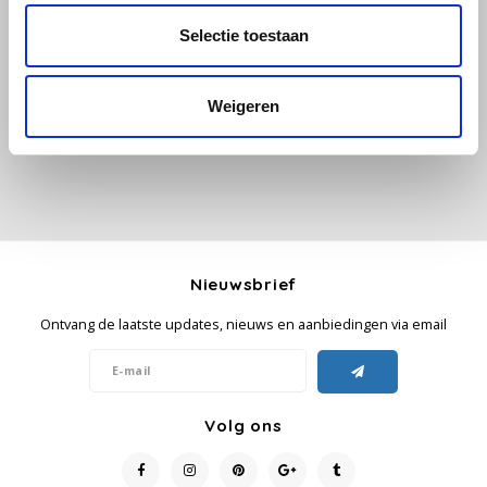
Alle reviews
Selectie toestaan
Käfer
Je beoordeling toevoegen
Kimbo
Weigeren
La Brasiliana
Lavazza
Lazarro
Nieuwsbrief
Lucaffé
Ontvang de laatste updates, nieuws en aanbiedingen via email
L’OR
Volg ons
Mauro Caffe
Melitta