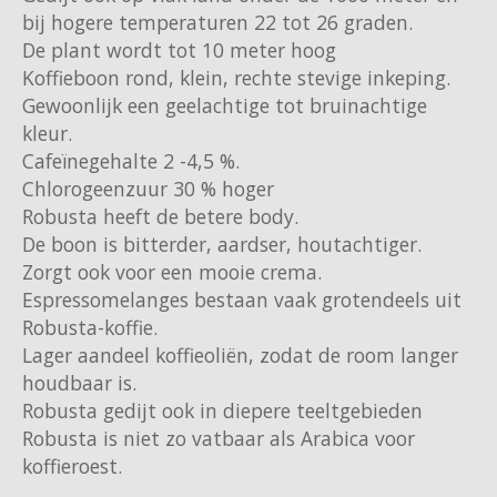
bij hogere temperaturen 22 tot 26 graden.
De plant wordt tot 10 meter hoog
Käfer
Koffieboon rond, klein, rechte stevige inkeping.
Gewoonlijk een geelachtige tot bruinachtige
Kimbo
kleur.
Cafeïnegehalte 2 -4,5 %.
La Brasiliana
Chlorogeenzuur 30 % hoger
Robusta heeft de betere body.
Lavazza
De boon is bitterder, aardser, houtachtiger.
Zorgt ook voor een mooie crema.
Lazarro
Espressomelanges bestaan vaak grotendeels uit
Robusta-koffie.
Lucaffé
Lager aandeel koffieoliën, zodat de room langer
houdbaar is.
L’OR
Robusta gedijt ook in diepere teeltgebieden
Mauro Caffe
Robusta is niet zo vatbaar als Arabica voor
koffieroest.
Melitta