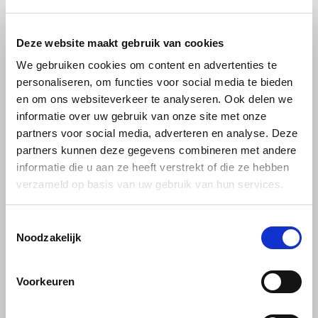
koffieroest de wereldwijde arabica-oogst
SAS
vernietigde. Tegenwoordig wordt deze
Deze website maakt gebruik van cookies
koffiesoort nog maar zelden gebruikt vanwege
Segafredo
We gebruiken cookies om content en advertenties te
zijn houtachtige en wrange smaak en het hoge
personaliseren, om functies voor social media te bieden
cafeïnegehalte.
Swisso Kaffee
en om ons websiteverkeer te analyseren. Ook delen we
informatie over uw gebruik van onze site met onze
Excelsa - koffie met Schotse smaak
TikTak
partners voor social media, adverteren en analyse. Deze
Deze soort werd in het begin van de 20e eeuw
partners kunnen deze gegevens combineren met andere
ontdekt bij het Tsjaadmeer in Afrika en komt nu
informatie die u aan ze heeft verstrekt of die ze hebben
ook voor in Zuidoost-Azië. Hij groeit ook op hoge
verzameld op basis van uw gebruik van hun services.
koffiebomen en wordt beschouwd als een
variëteit van Liberica. Excelsa smaakt sterk en
Toestemmingsselectie
aards en doet naar verluidt denken aan de
Noodzakelijk
smaak van Schotse whisky, reden waarom het
als een bijzondere delicatesse wordt beschouwd.
Voorkeuren
Maragogype - de olifantenbonen