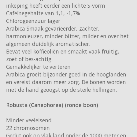
Douwe Egberts
Minges
inkeping heeft eerder een lichte S-vorm
Cafeïnegehalte van 1,1, -1,7%
Eduscho
Mövenpick
Chlorogeenzuur lager
Arabica Smaak gevarieerder, zachter,
Eilles
Pellini
harmonieuzer, minder bitter, milder en over het
algemeen duidelijk aromatischer.
Flaronis - Domino
SAS
Bevat veel koffieoliën en smaakt vaak fruitig,
zoet of bes-achtig.
Gima Caffé
Segafredo
Gemakkelijker te verteren
Arabica groeit bijzonder goed in de hooglanden
Gimoka
Swisso Kaffee
en vereist daarom meer zorg. De bonen worden
met de hand geoogst op de steile hellingen.
Idee
Tiktak
Robusta (Canephorea) (ronde boon)
illy
Minder veeleisend
Jacobs
22 chromosomen
Gedijt ook op vlak land onder de 1000 meter en
Joerges Gorilla