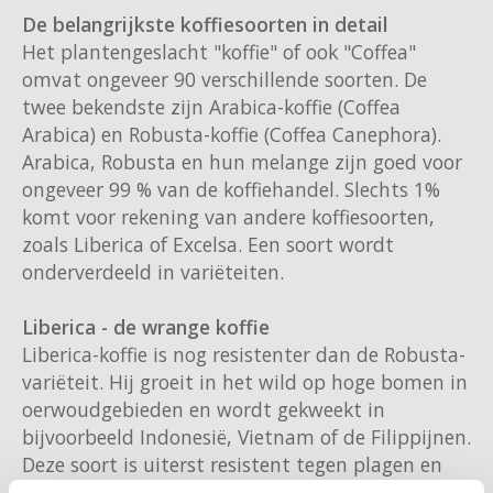
De belangrijkste koffiesoorten in detail
Miko
Het plantengeslacht "koffie" of ook "Coffea"
omvat ongeveer 90 verschillende soorten. De
Minges
twee bekendste zijn Arabica-koffie (Coffea
Arabica) en Robusta-koffie (Coffea Canephora).
Mövenpick
Arabica, Robusta en hun melange zijn goed voor
ongeveer 99 % van de koffiehandel. Slechts 1%
Nestlé - Nescafé
komt voor rekening van andere koffiesoorten,
zoals Liberica of Excelsa. Een soort wordt
Paranà Caffè
onderverdeeld in variëteiten.
Passalacqua
Liberica - de wrange koffie
Liberica-koffie is nog resistenter dan de Robusta-
Pellini
variëteit. Hij groeit in het wild op hoge bomen in
oerwoudgebieden en wordt gekweekt in
Piacetto
bijvoorbeeld Indonesië, Vietnam of de Filippijnen.
Deze soort is uiterst resistent tegen plagen en
Schirmer
werd daarom gebruikt in de jaren tachtig, toen