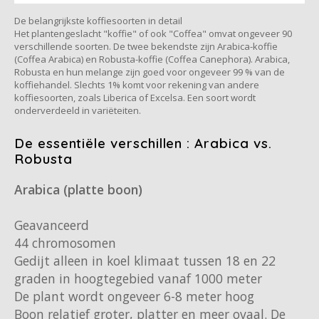
Café intención
Melitta
Eduscho
Soepen
100% Arabica koffie
De belangrijkste koffiesoorten in detail
Het plantengeslacht "koffie" of ook "Coffea" omvat ongeveer 90
Caffè Izzo
Segafredo
Eilles
verschillende soorten. De twee bekendste zijn Arabica-koffie
(Coffea Arabica) en Robusta-koffie (Coffea Canephora). Arabica,
Robusta en hun melange zijn goed voor ongeveer 99 % van de
Caffè Vergnano
Senseo
Gala
koffiehandel. Slechts 1% komt voor rekening van andere
koffiesoorten, zoals Liberica of Excelsa. Een soort wordt
onderverdeeld in variëteiten.
Chicco d'oro
E.S.E. koffiepads (44 mm)
Gorilla
De essentiële verschillen : Arabica vs.
Costa
Idee
Robusta
Dallmayr
illy
Arabica (platte boon)
Davidoff
Jacobs
Geavanceerd
44 chromosomen
Delta
Lavazza
Gedijt alleen in koel klimaat tussen 18 en 22
graden in hoogtegebied vanaf 1000 meter
De Roccis
Melitta
De plant wordt ongeveer 6-8 meter hoog
Boon relatief groter, platter en meer ovaal. De