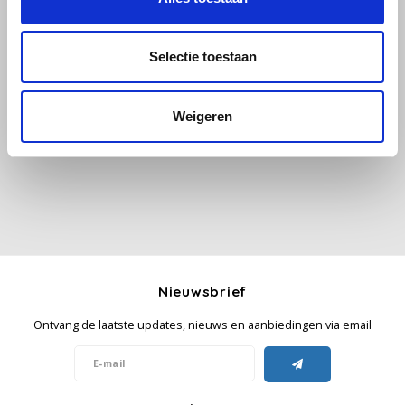
Käfer
Selectie toestaan
Alle reviews
Kimbo
Weigeren
Je beoordeling toevoegen
La Brasiliana
Lavazza
Lazarro
Lucaffé
Nieuwsbrief
L’OR
Ontvang de laatste updates, nieuws en aanbiedingen via email
Mauro Caffe
Melitta