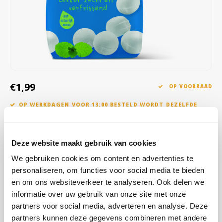
Café intención
Melitta
Eduscho
Soepen
100% Arabica koffie
Caffè Izzo
Segafredo
Eilles
Caffè Vergnano
Senseo
Gala
Chicco d'oro
E.S.E. koffiepads (44 mm)
Gorilla
€1,99
OP VOORRAAD
Costa
Idee
OP WERKDAGEN VOOR 13:00 BESTELD WORDT DEZELFDE
DAG VERZENDKLAAR GEMAAKT
Dallmayr
illy
Geniet van de verfijnde, frisse smaak van Wilhelmina mint
Deze website maakt gebruik van cookies
kussentjes. Deze zachte pepermuntjes met hun herkenbare
Davidoff
Jacobs
kussenvorm staan symbool voor echte Hollandse traditie en
We gebruiken cookies om content en advertenties te
gastvrijheid. Perfect bij de koffie of voor een moment verfrissing
personaliseren, om functies voor social media te bieden
Delta
Lavazza
tussendoor.
Lees meer
en om ons websiteverkeer te analyseren. Ook delen we
informatie over uw gebruik van onze site met onze
De Roccis
Melitta
partners voor social media, adverteren en analyse. Deze
KOOP
10
VOOR
€1,87
PER STUK EN
6% KORTING
BESPAAR
6%
partners kunnen deze gegevens combineren met andere