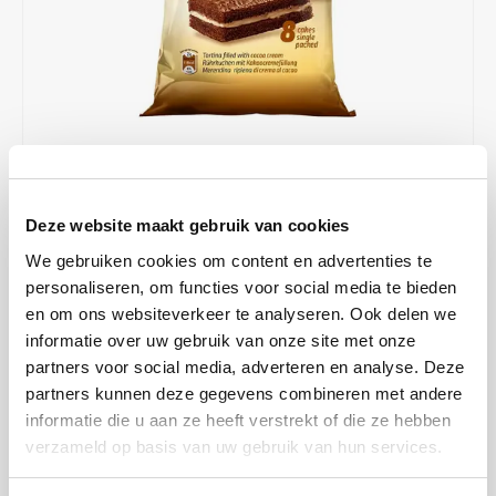
Café intención
Melitta
Eduscho
Soepen
100% Arabica koffie
Caffè Izzo
Segafredo
Eilles
Caffè Vergnano
Senseo
Gala
Chicco d'oro
E.S.E. koffiepads (44 mm)
Gorilla
€2,49
OP VOORRAAD
Deze website maakt gebruik van cookies
Costa
Idee
OP WERKDAGEN VOOR 13:00 BESTELD WORDT DEZELFDE
DAG VERZENDKLAAR GEMAAKT
We gebruiken cookies om content en advertenties te
Dallmayr
illy
personaliseren, om functies voor social media te bieden
Zachte cacao sponge cakes met een romige cacaocrèmevulling.
en om ons websiteverkeer te analyseren. Ook delen we
Vincinni Tortina Cocoa cakes zijn een heerlijke zoete snack die
Davidoff
Jacobs
informatie over uw gebruik van onze site met onze
perfect past bij koffie of thee.
Lees meer
partners voor social media, adverteren en analyse. Deze
partners kunnen deze gegevens combineren met andere
Delta
Lavazza
MAAK EEN KEUZE:
*
informatie die u aan ze heeft verstrekt of die ze hebben
200g - €2,49
verzameld op basis van uw gebruik van hun services.
De Roccis
Melitta