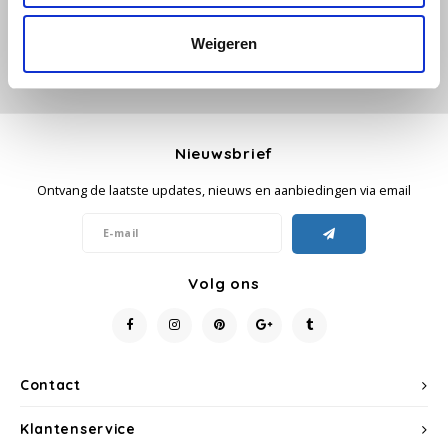
Weigeren
Käfer
Kimbo
La Brasiliana
Nieuwsbrief
Ontvang de laatste updates, nieuws en aanbiedingen via email
Lavazza
Lazarro
Volg ons
Lucaffé
L’OR
Contact
Mauro Caffe
Klantenservice
Melitta