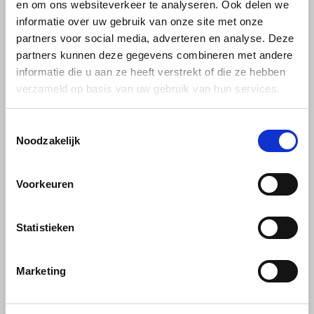
en om ons websiteverkeer te analyseren. Ook delen we
Café intención
Melitta
Eduscho
Soepen
100% Arabica koffie
informatie over uw gebruik van onze site met onze
partners voor social media, adverteren en analyse. Deze
Caffè Izzo
Segafredo
Eilles
partners kunnen deze gegevens combineren met andere
Lavazza
informatie die u aan ze heeft verstrekt of die ze hebben
Lavazza Decaffeinato
Caffè Vergnano
Senseo
Gala
bonen 500 gram
verzameld op basis van uw gebruik van hun services.
Chicco d'oro
E.S.E. koffiepads (44 mm)
Gorilla
Toestemmingsselectie
Deze premium blend
Noodzakelijk
Costa
Idee
combineert de kracht van
Robusta met de verfijning van
€9,99
Arabica, waarbij de natuurlijke
Dallmayr
illy
rijkdom van de bonen
Voorkeuren
behouden blijft door het
milieuvriendelijke
Davidoff
Jacobs
decafeïneringsproces met
Statistieken
CO2.
Delta
Lavazza
Marketing
De Roccis
Melitta