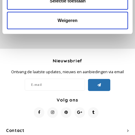
Selectie toestaan
Je beoordeling toevoegen
Käfer
Weigeren
Kimbo
La Brasiliana
Lavazza
Nieuwsbrief
Ontvang de laatste updates, nieuws en aanbiedingen via email
Lazarro
Lucaffé
Volg ons
L’OR
Mauro Caffe
Contact
Melitta