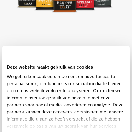
Café intención
Melitta
Eduscho
Soepen
100% Arabica koffie
Caffè Izzo
Segafredo
Eilles
Caffè Vergnano
Senseo
Gala
Chicco d'oro
E.S.E. koffiepads (44 mm)
Gorilla
€48,90
€49,90
OP VOORRAAD
Costa
Idee
Deze website maakt gebruik van cookies
OP WERKDAGEN VOOR 13:00 BESTELD WORDT DEZELFDE
DAG VERZENDKLAAR GEMAAKT
Dallmayr
illy
We gebruiken cookies om content en advertenties te
personaliseren, om functies voor social media te bieden
Lazarro is een kwalitatief hoogwaardig merk van Nederlandse
Davidoff
Jacobs
en om ons websiteverkeer te analyseren. Ook delen we
makelij. Proef deze koffiebonen van verschillende sterktes. Maak
informatie over uw gebruik van onze site met onze
iemand blij met dit proefpakket koffiebonen als cadeau te geven. Of
partners voor social media, adverteren en analyse. Deze
Delta
Lavazza
toch lekker voor jezelf. Geniet.
Lees meer
partners kunnen deze gegevens combineren met andere
informatie die u aan ze heeft verstrekt of die ze hebben
De Roccis
Melitta
MAAK EEN KEUZE:
*
verzameld op basis van uw gebruik van hun services.
Pakket - €48,90