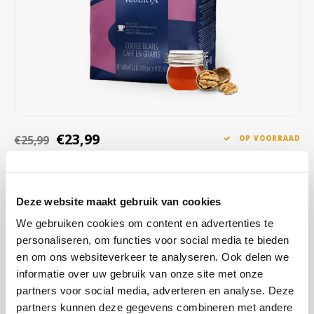
Café intención
Melitta
Eduscho
Soepen
100% Arabica koffie
Caffè Izzo
Segafredo
Eilles
Caffè Vergnano
Senseo
Gala
Chicco d'oro
E.S.E. koffiepads (44 mm)
Gorilla
€23,99
€25,99
OP VOORRAAD
Costa
Idee
OP WERKDAGEN VOOR 13:00 BESTELD WORDT DEZELFDE
DAG VERZENDKLAAR GEMAAKT
Dallmayr
illy
Deze website maakt gebruik van cookies
Een uitstekende blend van Arabica en Robusta. Met een
Davidoff
Jacobs
consistente en zijdezachte crema. Een rijke en uitgebalanceerde
We gebruiken cookies om content en advertenties te
koffie met delicate, likeurachtige tonen en een zoete, intense en
personaliseren, om functies voor social media te bieden
Delta
Lavazza
aanhoudende nasmaak.
Lees meer
en om ons websiteverkeer te analyseren. Ook delen we
informatie over uw gebruik van onze site met onze
De Roccis
Melitta
partners voor social media, adverteren en analyse. Deze
KOOP
6
VOOR
€23,51
PER STUK EN
2% KORTING
BESPAAR
2%
partners kunnen deze gegevens combineren met andere