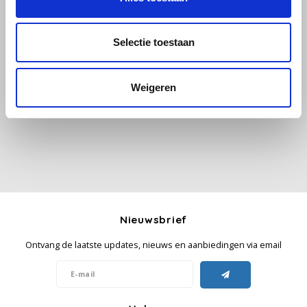
Käfer
Selectie toestaan
Alle reviews
Kimbo
Weigeren
Je beoordeling toevoegen
La Brasiliana
Lavazza
Lazarro
Lucaffé
Nieuwsbrief
L’OR
Ontvang de laatste updates, nieuws en aanbiedingen via email
Mauro Caffe
Melitta