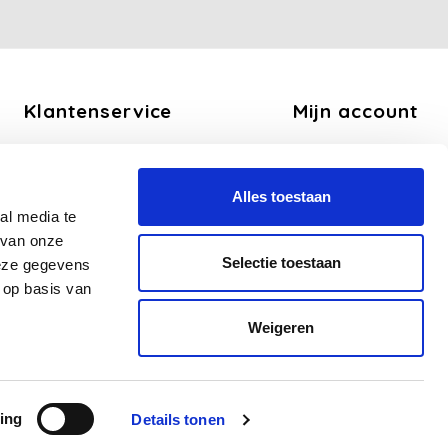
Klantenservice
Mijn account
Over ons
Registreren
Algemene voorwaarden
Mijn bestellingen
Alles toestaan
Disclaimer
Mijn tickets
al media te
Privacy Policy
Mijn verlanglijst
 van onze
Betaalmethoden
Selectie toestaan
deze gegevens
Verzend en Retourbeleid
 op basis van
Veelgestelde vragen - FAQ
Weigeren
Sitemap
Zakelijk
ing
Details tonen