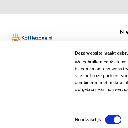
Ni
Ontv
Deze website maakt gebru
Boerenkamplaan 94b
We gebruiken cookies om c
5712 AH Someren
bieden en om ons websitev
Op werkdagen telefonisch bereikbaar
Vo
site met onze partners vo
van 09:00 tot 12:00 en 13:00 tot 15:30
combineren met andere inf
(+31) 6 17988539
uw gebruik van hun servic
mail@koffiezone.nl
Toestemmingsselectie
Noodzakelijk