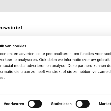
euwsbrief
ang de laatste updates, nieuws en aanbiedingen via email
ik van cookies
Abonneer
ontent en advertenties te personaliseren, om functies voor soci
erkeer te analyseren. Ook delen we informatie over uw gebruik
lg ons
or social media, adverteren en analyse. Deze partners kunnen 
ormatie die u aan ze heeft verstrekt of die ze hebben verzameld
es.
Voorkeuren
Statistieken
Market