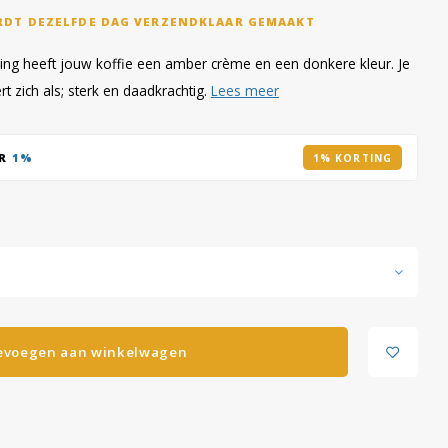
RDT DEZELFDE DAG VERZENDKLAAR GEMAAKT
ding heeft jouw koffie een amber crème en een donkere kleur. Je
t zich als; sterk en daadkrachtig.
Lees meer
AR
1%
1% KORTING
evoegen aan winkelwagen