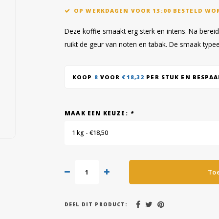
OP WERKDAGEN VOOR 13:00 BESTELD WO
Deze koffie smaakt erg sterk en intens. Na berei
ruikt de geur van noten en tabak. De smaak typeer
KOOP
8
VOOR
€18,32
PER STUK EN BESPA
MAAK EEN KEUZE:
*
1 kg - €18,50
To
DEEL DIT PRODUCT: