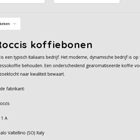
tige koffie met een
melange. Ciao koffie, waar te
cte cremalaag. Een
koop? bij Koffiezone. Ciao
 om elke dag van te
koffie is een italiaans
genieten.
koffiemerk.
keken
Roccis koffiebonen
is een typisch Italiaans bedrijf. Het moderne, dynamische bedrijf is o
essokoffie behouden. Een onderscheidend gearomatiseerde koffie voor
zoektocht naar kwaliteit bewaart.
de fabrikant:
occis
 1 A
o Valtellino (SO) Italy