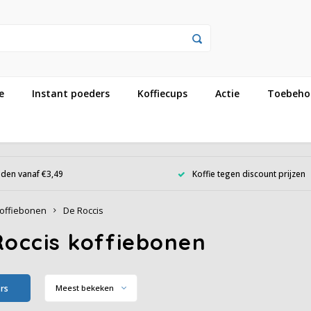
e
Instant poeders
Koffiecups
Actie
Toebeho
den vanaf €3,49
Koffie tegen discount prijzen
offiebonen
De Roccis
Roccis koffiebonen
ers
Meest bekeken