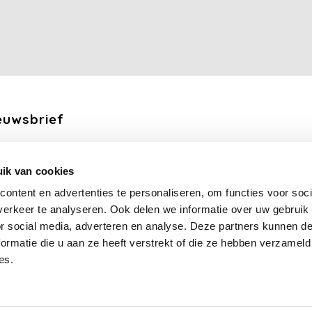
euwsbrief
ang de laatste updates, nieuws en aanbiedingen via email
ik van cookies
Abonneer
ontent en advertenties te personaliseren, om functies voor soci
erkeer te analyseren. Ook delen we informatie over uw gebruik
lg ons
or social media, adverteren en analyse. Deze partners kunnen 
ormatie die u aan ze heeft verstrekt of die ze hebben verzameld
es.