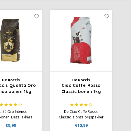
De Roccis
De Roccis
ccis Qualita Oro
Ciao Caffe Rosso
nso bonen 1kg
Classic bonen 1kg
lità Oro Intenso
De Ciao Caffè Rosso
bonen. Deze lekkere
Classic is onze prijspakker
e van het Italiaanse
van de Italiaanse koffiebonen.
€9,99
€10,99
ehuis De Roccis: een
Een medium krachtige