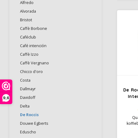
Alfredo
Alvorada
Bristot
Caffè Borbone
Caféclub
Café intención
Caffè Izzo
Caffè Vergnano
Chicco d'oro
Costa
Dallmayr
De Ro
Inte
Davidoff
9,6
Delta
De Roccis
Qua
Douwe Egberts
koffie
melang
Eduscho
koffi