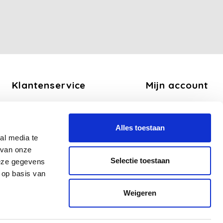
Klantenservice
Mijn account
Over ons
Registreren
Algemene voorwaarden
Mijn bestellingen
Alles toestaan
Disclaimer
Mijn tickets
al media te
Privacy Policy
Mijn verlanglijst
 van onze
Betaalmethoden
Selectie toestaan
deze gegevens
Verzend en Retourbeleid
 op basis van
Veelgestelde vragen - FAQ
Weigeren
Sitemap
Zakelijk