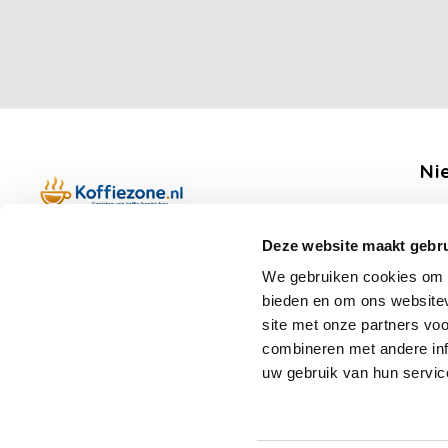
Ni
Ontv
Deze website maakt gebru
Boerenkamplaan 94b
We gebruiken cookies om c
5712 AH Someren
bieden en om ons websitev
Op werkdagen telefonisch bereikbaar
Vo
site met onze partners vo
van 09:00 tot 12:00 en 13:00 tot 15:30
combineren met andere inf
(+31) 6 17988539
uw gebruik van hun servic
mail@koffiezone.nl