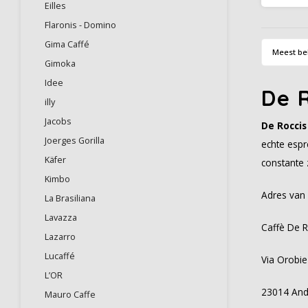
Eilles
krach
perfe
Flaronis - Domino
koffie
Gima Caffé
Meest be
Gimoka
Idee
De 
illy
Jacobs
De Roccis
Joerges Gorilla
echte espr
Käfer
constante 
Kimbo
Adres van 
La Brasiliana
Lavazza
Caffè De R
Lazarro
Lucaffé
Via Orobie
L’OR
23014 Andal
Mauro Caffe