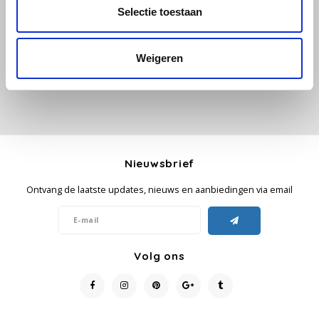
Alle reviews
Selectie toestaan
Je beoordeling toevoegen
Käfer
Weigeren
Kimbo
La Brasiliana
Lavazza
Nieuwsbrief
Lazarro
Ontvang de laatste updates, nieuws en aanbiedingen via email
Lucaffé
L’OR
Volg ons
Mauro Caffe
Melitta