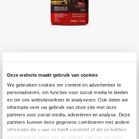
Café intención
Melitta
Eduscho
Soepen
100% Arabica koffie
Caffè Izzo
Segafredo
Eilles
Caffè Vergnano
Senseo
Gala
Chicco d'oro
E.S.E. koffiepads (44 mm)
Gorilla
€96,00
OP VOORRAAD
Costa
Idee
Stukprijs: €16,00 / Kilogram
Deze website maakt gebruik van cookies
VERZONDEN BINNEN 1 A 2 WERKDAGEN
Dallmayr
illy
We gebruiken cookies om content en advertenties te
Met een uitgebalanceerde bonenverhouding van 80/20 presenteert
personaliseren, om functies voor social media te bieden
Davidoff
Jacobs
Kimbo met deze melange de klassieke BAR-koffie in Napels. Vol,
en om ons websiteverkeer te analyseren. Ook delen we
zacht, zoet en met een geweldige, langdurige crema.
Lees meer
informatie over uw gebruik van onze site met onze
Delta
Lavazza
partners voor social media, adverteren en analyse. Deze
MAAK EEN KEUZE:
*
partners kunnen deze gegevens combineren met andere
De Roccis
Melitta
informatie die u aan ze heeft verstrekt of die ze hebben
6 x 1 kg - €96,00
verzameld op basis van uw gebruik van hun services.