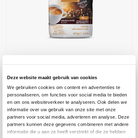
Café intención
Melitta
Eduscho
Soepen
100% Arabica koffie
Caffè Izzo
Segafredo
Eilles
Caffè Vergnano
Senseo
Gala
Chicco d'oro
E.S.E. koffiepads (44 mm)
Gorilla
Costa
Idee
€95,00
OP VOORRAAD
Stukprijs: €15,83 / Kilogram
Deze website maakt gebruik van cookies
Dallmayr
illy
5 WERKDAGEN
We gebruiken cookies om content en advertenties te
Davidoff
Jacobs
personaliseren, om functies voor social media te bieden
Een meesterlijke koffiemelange gemaakt van de beste bonen uit
en om ons websiteverkeer te analyseren. Ook delen we
Zuid-Amerika en Azië, die een prachtig uitgebalanceerd product
informatie over uw gebruik van onze site met onze
Delta
Lavazza
opleveren. Zacht, vol en met een licht kruidige smaak.
Lees meer
partners voor social media, adverteren en analyse. Deze
partners kunnen deze gegevens combineren met andere
De Roccis
Melitta
MAAK EEN KEUZE:
*
informatie die u aan ze heeft verstrekt of die ze hebben
6 x 1 kg - €95,00