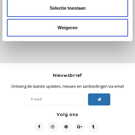
Alle reviews
Selectie toestaan
Käfer
Je beoordeling toevoegen
Weigeren
Kimbo
La Brasiliana
Lavazza
Lazarro
Nieuwsbrief
Ontvang de laatste updates, nieuws en aanbiedingen via email
Lucaffé
L’OR
Volg ons
Mauro Caffe
Melitta