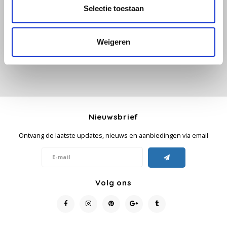
Alle reviews
Selectie toestaan
Je beoordeling toevoegen
Käfer
Weigeren
Kimbo
La Brasiliana
Lavazza
Nieuwsbrief
Lazarro
Ontvang de laatste updates, nieuws en aanbiedingen via email
Lucaffé
L’OR
Volg ons
Mauro Caffe
Melitta