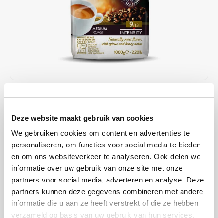
Café intención
Melitta
Eduscho
Soepen
100% Arabica koffie
Caffè Izzo
Segafredo
Eilles
Caffè Vergnano
Senseo
Gala
Chicco d'oro
E.S.E. koffiepads (44 mm)
Gorilla
€100,50
OP VOORRAAD
Costa
Idee
Stukprijs: €16,75 / Kilogram
Deze website maakt gebruik van cookies
5 WERKDAGEN
Dallmayr
illy
We gebruiken cookies om content en advertenties te
Melange bestaat uit natuurlijke Arabica bonen van Brasile Santos en
personaliseren, om functies voor social media te bieden
Davidoff
Jacobs
de gewassen Arabica bonen Colombia Exelso en Rwanda Ordinary.
en om ons websiteverkeer te analyseren. Ook delen we
De geselecteerde bonen van hoge kwaliteit hebben een sterk
informatie over uw gebruik van onze site met onze
Delta
Lavazza
karakter en een volle body. Fijne zuren harmoniëren met zoete
partners voor social media, adverteren en analyse. Deze
tone
Lees meer
partners kunnen deze gegevens combineren met andere
De Roccis
Melitta
informatie die u aan ze heeft verstrekt of die ze hebben
MAAK EEN KEUZE:
*
verzameld op basis van uw gebruik van hun services.