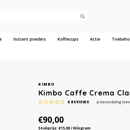
e
Instant poeders
Koffiecups
Actie
Toebeho
KIMBO
Kimbo Caffe Crema Clas
0
REVIEWS
Je beoordeling toe
€90,00
Stukprijs: €15,00 / Kilogram