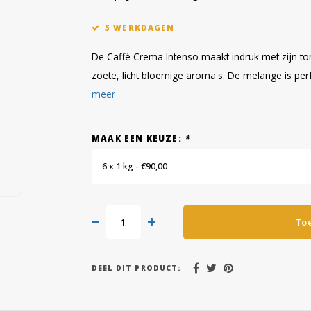
5 WERKDAGEN
De Caffé Crema Intenso maakt indruk met zijn 
zoete, licht bloemige aroma's. De melange is perf
meer
MAAK EEN KEUZE:
*
6 x 1 kg - €90,00
To
DEEL DIT PRODUCT: