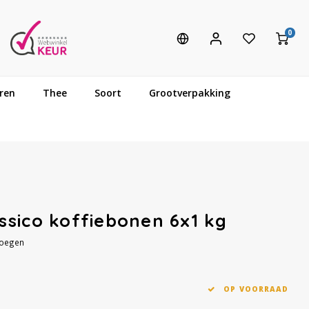
0
ren
Thee
Soort
Grootverpakking
sico koffiebonen 6x1 kg
voegen
OP VOORRAAD