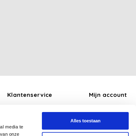
Klantenservice
Mijn account
Over ons
Registreren
Algemene voorwaarden
Mijn bestellingen
Alles toestaan
Disclaimer
Mijn tickets
al media te
Privacy Policy
Mijn verlanglijst
 van onze