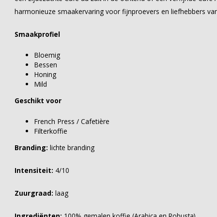
harmonieuze smaakervaring voor fijnproevers en liefhebbers van
Smaakprofiel
Bloemig
Bessen
Honing
Mild
Geschikt voor
French Press / Cafetière
Filterkoffie
Branding:
lichte branding
Intensiteit:
4/10
Zuurgraad:
laag
Ingrediënten:
100% gemalen koffie (Arabica en Robusta)