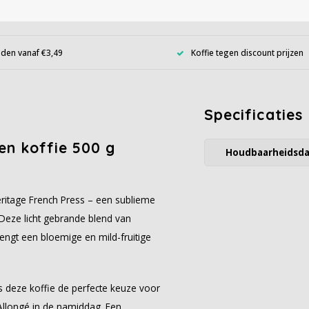
den vanaf €3,49
Koffie tegen discount prijzen
Specificaties
en koffie 500 g
Houdbaarheidsd
eritage French Press – een sublieme
 Deze licht gebrande blend van
engt een bloemige en mild-fruitige
is deze koffie de perfecte keuze voor
 Allongé in de namiddag. Een