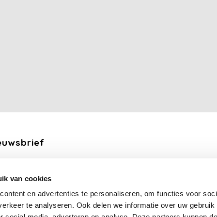
euwsbrief
ang de laatste updates, nieuws en aanbiedingen via email
ik van cookies
Abonneer
ontent en advertenties te personaliseren, om functies voor soci
erkeer te analyseren. Ook delen we informatie over uw gebruik
or social media, adverteren en analyse. Deze partners kunnen 