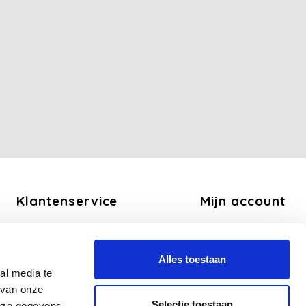
Klantenservice
Mijn account
Over ons
Registreren
Algemene voorwaarden
Mijn bestellingen
Alles toestaan
Disclaimer
Mijn tickets
al media te
Privacy Policy
Mijn verlanglijst
 van onze
Betaalmethoden
Selectie toestaan
deze gegevens