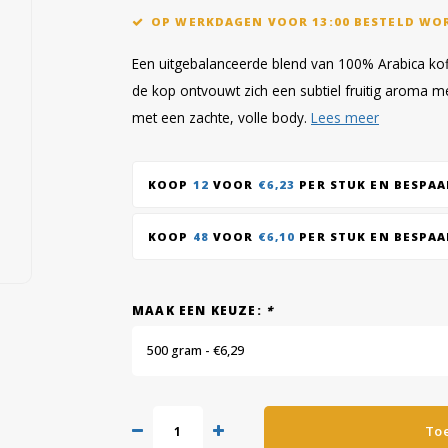
OP WERKDAGEN VOOR 13:00 BESTELD WO
Een uitgebalanceerde blend van 100% Arabica ko
de kop ontvouwt zich een subtiel fruitig aroma m
met een zachte, volle body.
Lees meer
KOOP
12
VOOR
€6,23
PER STUK EN BESPA
KOOP
48
VOOR
€6,10
PER STUK EN BESPA
MAAK EEN KEUZE:
*
500 gram - €6,29
To