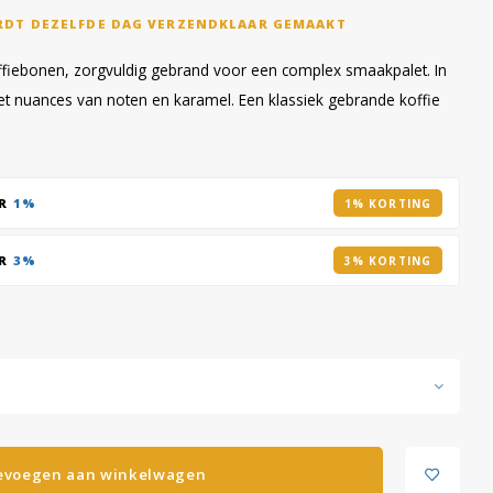
RDT DEZELFDE DAG VERZENDKLAAR GEMAAKT
ffiebonen, zorgvuldig gebrand voor een complex smaakpalet. In
et nuances van noten en karamel. Een klassiek gebrande koffie
AR
1%
1% KORTING
AR
3%
3% KORTING
evoegen aan winkelwagen