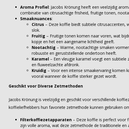
Aroma Profiel
: Jacobs Krönung heeft een veelzijdig aro
combinatie van citrusachtige frisheid, fruitige tonen, noo
Smaaknuances
:
Citrus
– Deze koffie biedt subtiele citrusaccenten, wa
slok.
Fruitig
– Fruitige tonen komen naar voren, wat bijd
kopje en het een aangename lichtheid geeft.
Nootachtig
– Warme, nootachtige smaken vormen 
robuuste en geruststellende ondertoon heeft.
Karamel
– Een vleugje karamel voegt een subtiele z
en fluweelzachte afdronk.
Kruidig
– Voor een intense smaakervaring komen kru
vooral wanneer de koffie sterker gezet wordt.
Geschikt voor Diverse Zetmethoden
Jacobs Krönung is veelzijdig en geschikt voor verschillende kof
koffieliefhebbers hun favoriete zetmethode kunnen gebruiken om 
Filterkoffiezetapparaten
– Deze koffie is perfect voor 
zijn volle aroma, wat deze zetmethode de traditionele e