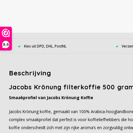
9,6
Kies uit DPD, DHL, PostNL
Verzen
Beschrijving
Jacobs Krönung filterkoffie 500 gra
Smaakprofiel van Jacobs Krönung Koffie
Jacobs Krönung koffie, gemaakt van 100% Arabica-hooglandbone
complex smaakprofiel dat perfect is voor koffieliefhebbers die 
koffie onderscheidt zich met zijn rijke aroma’s en zorgvuldig on