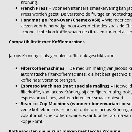
Krönung.
French Press
– Voor een intensere smaakervaring kan J
Press worden gezet. Dit versterkt de fruitige en nootachti
Handmatige Pour-Over (Chemex/V60)
– Wie meer cont
kiezen voor handmatige pour-over methodes zoals de Che
schone, lichte kop koffie waarin de citrus en karamel acc
Compatibiliteit met Koffiemachines
Jacobs Krönung is als gemalen koffie ook geschikt voor:
Filterkoffiemachines
– De medium maling van Jacobs Krö
automatische filterkoffiemachines, die het best geschikt 
koffie naar voren te brengen.
Espresso Machines (met speciale maling)
– Hoewel de
filterkoffie, kan Jacobs Krönung bij een fijnere maling oo
espressomachines, wat een intensere smaak oplevert.
Bean-to-Cup Machines (wanneer bonenvariant besch
verse koffiebonen is er ook de optie om Jacobs Krönung b
volautomatische koffiemachine, waardoor het aroma van 
kopje komt.
Koffiesoorten die je kunt maken met Jacobs Krönung