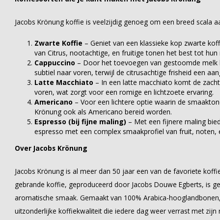
Jacobs Krönung koffie is veelzijdig genoeg om een breed scala aa
Zwarte Koffie
– Geniet van een klassieke kop zwarte koff
van Citrus, nootachtige, en fruitige tonen het best tot hu
Cappuccino
– Door het toevoegen van gestoomde melk 
subtiel naar voren, terwijl de citrusachtige frisheid een a
Latte Macchiato
– In een latte macchiato komt de zach
voren, wat zorgt voor een romige en lichtzoete ervaring.
Americano
– Voor een lichtere optie waarin de smaakton
Krönung ook als Americano bereid worden.
Espresso (bij fijne maling)
– Met een fijnere maling bie
espresso met een complex smaakprofiel van fruit, noten, 
Over Jacobs Krönung
Jacobs Krönung is al meer dan 50 jaar een van de favoriete koffi
gebrande koffie, geproduceerd door Jacobs Douwe Egberts, is gel
aromatische smaak. Gemaakt van 100% Arabica-hooglandbonen, 
uitzonderlijke koffiekwaliteit die iedere dag weer verrast met zijn