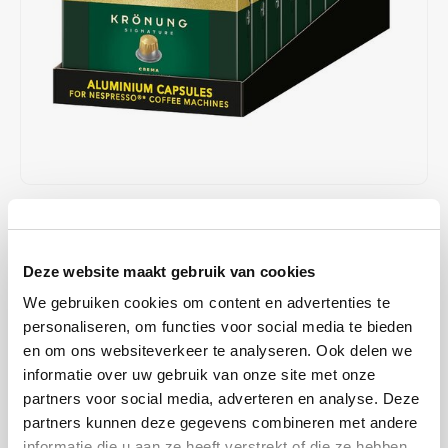
Café intención
Melitta
Eduscho
Soepen
100% Arabica koffie
Caffè Izzo
Segafredo
Eilles
Caffè Vergnano
Senseo
Gala
Chicco d'oro
E.S.E. koffiepads (44 mm)
Gorilla
Costa
Idee
€48,90
€50,00
OP VOORRAAD
Stukprijs: €0,25 / Capsule
Dallmayr
illy
Deze website maakt gebruik van cookies
OP WERKDAGEN VOOR 13:00 BESTELD WORDT DEZELFDE
DAG VERZENDKLAAR GEMAAKT
We gebruiken cookies om content en advertenties te
Davidoff
Jacobs
Deze uitgebalanceerde lungo combineert geselecteerde Arabica en
personaliseren, om functies voor social media te bieden
intense Robusta bonen die zachtjes zijn gebrand. Het resultaat is
en om ons websiteverkeer te analyseren. Ook delen we
Delta
Lavazza
informatie over uw gebruik van onze site met onze
een veelzijdig aroma met een fluweelzachte en elegante smaak,
partners voor social media, adverteren en analyse. Deze
geschikt voor Nespresso*-koffiemachines.
Lees meer
De Roccis
Melitta
partners kunnen deze gegevens combineren met andere
MAAK EEN KEUZE:
*
informatie die u aan ze heeft verstrekt of die ze hebben