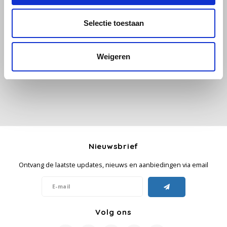
Selectie toestaan
Käfer
Alle reviews
Kimbo
Je beoordeling toevoegen
Weigeren
La Brasiliana
Lavazza
Lazarro
Nieuwsbrief
Lucaffé
Ontvang de laatste updates, nieuws en aanbiedingen via email
L’OR
Mauro Caffe
Volg ons
Melitta