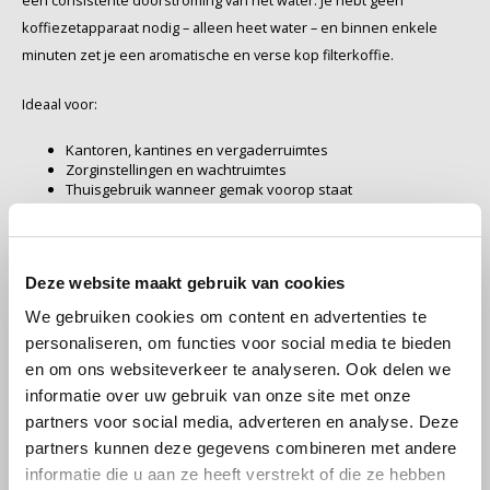
een consistente doorstroming van het water. Je hebt geen
koffiezetapparaat nodig – alleen heet water – en binnen enkele
Käfer
minuten zet je een aromatische en verse kop filterkoffie.
Ideaal voor:
Kimbo
Kantoren, kantines en vergaderruimtes
La Brasiliana
Zorginstellingen en wachtruimtes
Thuisgebruik wanneer gemak voorop staat
Vakantie, onderweg, kamperen
Lavazza
Voordelen van SAS eenkops filterkoffie
Lazarro
Deze website maakt gebruik van cookies
Plastic filterhouder in elk zakje
We gebruiken cookies om content en advertenties te
Lucaffé
Stevig, hygiënisch en direct klaar voor gebruik. Geen losse houders
personaliseren, om functies voor social media te bieden
of accessoires nodig.
en om ons websiteverkeer te analyseren. Ook delen we
L’OR
informatie over uw gebruik van onze site met onze
Individueel verpakt voor optimale versheid
partners voor social media, adverteren en analyse. Deze
Mauro Caffe
Versheid, aroma en hygiëne blijven gegarandeerd tot gebruik.
partners kunnen deze gegevens combineren met andere
informatie die u aan ze heeft verstrekt of die ze hebben
Constante en betrouwbare smaak
Melitta