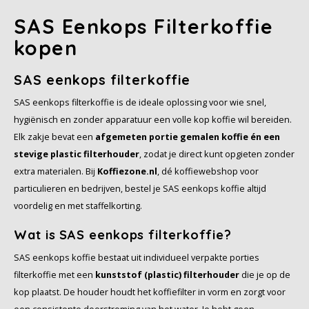
Douwe Egberts
Minges
SAS Eenkops Filterkoffie
Eduscho
Mövenpick
kopen
Eilles
Pellini
SAS eenkops filterkoffie
SAS eenkops filterkoffie is de ideale oplossing voor wie snel,
Flaronis - Domino
SAS
hygiënisch en zonder apparatuur een volle kop koffie wil bereiden.
Elk zakje bevat een
afgemeten portie gemalen koffie én een
Gima Caffé
stevige plastic filterhouder
, zodat je direct kunt opgieten zonder
Segafredo
extra materialen. Bij
Koffiezone.nl
, dé koffiewebshop voor
Gimoka
particulieren en bedrijven, bestel je SAS eenkops koffie altijd
Swisso Kaffee
voordelig en met staffelkorting.
Idee
Tiktak
Wat is SAS eenkops filterkoffie?
illy
SAS eenkops koffie bestaat uit individueel verpakte porties
Jacobs
filterkoffie met een
kunststof (plastic) filterhouder
die je op de
kop plaatst. De houder houdt het koffiefilter in vorm en zorgt voor
Joerges Gorilla