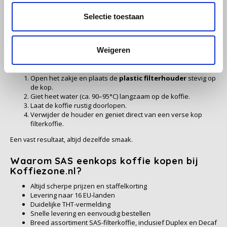
Een volwaardige cafeïnevrije filterkoffie met een medium branding,
zachte aciditeit en subtiel kruidig aroma. Ideaal voor wie cafeïne wil
Selectie toestaan
SAS
vermijden. Ook hier bevat elk zakje een
plastic filterhouder
voor
direct gebruik.
Segafredo
Weigeren
Hoe gebruik je SAS eenkops filterkoffie?
Swisso Kaffee
Open het zakje en plaats de
plastic filterhouder
stevig op
de kop.
TikTak
Giet heet water (ca. 90–95°C) langzaam op de koffie.
Laat de koffie rustig doorlopen.
Verwijder de houder en geniet direct van een verse kop
filterkoffie.
Een vast resultaat, altijd dezelfde smaak.
Waarom SAS eenkops koffie kopen bij
Koffiezone.nl?
Altijd scherpe prijzen en staffelkorting
Levering naar 16 EU-landen
Duidelijke THT-vermelding
Snelle levering en eenvoudig bestellen
Breed assortiment SAS-filterkoffie, inclusief Duplex en Decaf