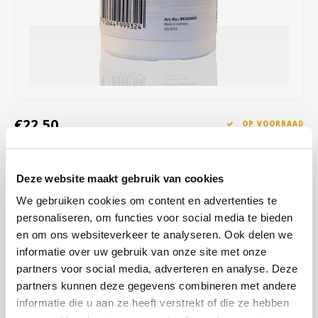
Café intención
Melitta
Eduscho
Soepen
100% Arabica koffie
Caffè Izzo
Segafredo
Eilles
Caffè Vergnano
Senseo
Gala
Chicco d'oro
E.S.E. koffiepads (44 mm)
Gorilla
€22,50
OP VOORRAAD
Costa
Idee
OP WERKDAGEN VOOR 13:00 BESTELD WORDT DEZELFDE
DAG VERZENDKLAAR GEMAAKT
Deze website maakt gebruik van cookies
Dallmayr
illy
De tabletten zijn qua vorm, receptuur en doseerhoeveelheid
We gebruiken cookies om content en advertenties te
optimaal afgestemd op het automatische reinigingsprogramma van
Davidoff
Jacobs
personaliseren, om functies voor social media te bieden
de Franke koffiemachine en verwijderen gemakkelijk koffieoliën uit
en om ons websiteverkeer te analyseren. Ook delen we
de filters.
Lees meer
informatie over uw gebruik van onze site met onze
Delta
Lavazza
partners voor social media, adverteren en analyse. Deze
KOOP
12
VOOR
€21,38
PER STUK EN
5% KORTING
partners kunnen deze gegevens combineren met andere
De Roccis
Melitta
BESPAAR
5%
informatie die u aan ze heeft verstrekt of die ze hebben