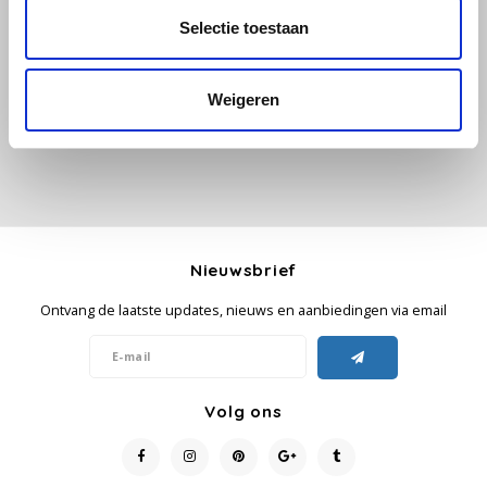
Alle reviews
Selectie toestaan
Käfer
Je beoordeling toevoegen
Weigeren
Kimbo
La Brasiliana
Lavazza
Lazarro
Nieuwsbrief
Ontvang de laatste updates, nieuws en aanbiedingen via email
Lucaffé
L’OR
Volg ons
Mauro Caffe
Melitta