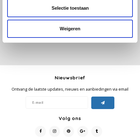
Alle reviews
Selectie toestaan
Käfer
Je beoordeling toevoegen
Weigeren
Kimbo
La Brasiliana
Lavazza
Lazarro
Nieuwsbrief
Ontvang de laatste updates, nieuws en aanbiedingen via email
Lucaffé
L’OR
Volg ons
Mauro Caffe
Melitta