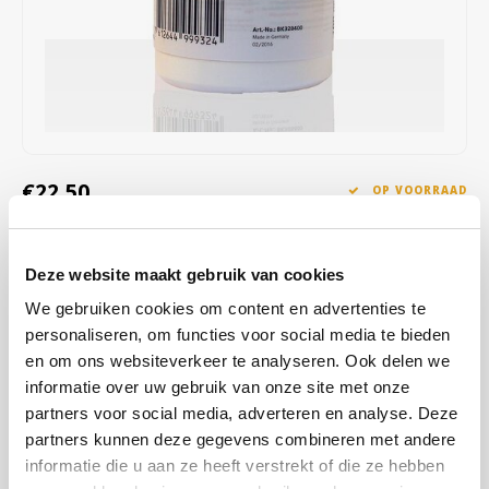
Café intención
Melitta
Eduscho
Soepen
100% Arabica koffie
Caffè Izzo
Segafredo
Eilles
Caffè Vergnano
Senseo
Gala
Chicco d'oro
E.S.E. koffiepads (44 mm)
Gorilla
€22,50
OP VOORRAAD
Costa
Idee
OP WERKDAGEN VOOR 13:00 BESTELD WORDT DEZELFDE
DAG VERZENDKLAAR GEMAAKT
Deze website maakt gebruik van cookies
Dallmayr
illy
De tabletten zijn qua vorm, receptuur en doseerhoeveelheid
We gebruiken cookies om content en advertenties te
optimaal afgestemd op het automatische reinigingsprogramma van
Davidoff
Jacobs
personaliseren, om functies voor social media te bieden
de Franke koffiemachine en verwijderen gemakkelijk koffieoliën uit
en om ons websiteverkeer te analyseren. Ook delen we
de filters.
Lees meer
informatie over uw gebruik van onze site met onze
Delta
Lavazza
partners voor social media, adverteren en analyse. Deze
KOOP
12
VOOR
€21,38
PER STUK EN
5% KORTING
partners kunnen deze gegevens combineren met andere
De Roccis
Melitta
BESPAAR
5%
informatie die u aan ze heeft verstrekt of die ze hebben