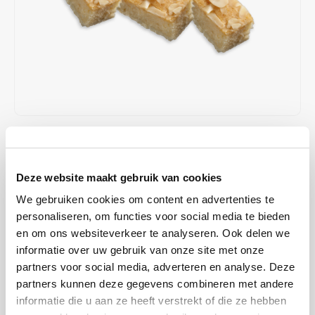
Café intención
Melitta
Eduscho
Soepen
100% Arabica koffie
Caffè Izzo
Segafredo
Eilles
Caffè Vergnano
Senseo
Gala
Chicco d'oro
E.S.E. koffiepads (44 mm)
Gorilla
€22,99
€24,99
OP VOORRAAD
Costa
Idee
OP WERKDAGEN VOOR 13:00 BESTELD WORDT DEZELFDE
DAG VERZENDKLAAR GEMAAKT
Deze website maakt gebruik van cookies
Dallmayr
illy
We gebruiken cookies om content en advertenties te
Frangipane koekjes met zachte amandelcake en amandelschilfers
Davidoff
Jacobs
personaliseren, om functies voor social media te bieden
bovenop. Individueel verpakt en ideaal bij koffie of thee. Perfect
en om ons websiteverkeer te analyseren. Ook delen we
voor horeca, kantoren en vergaderingen. Doos met 80 stuks.
Lees
Delta
Lavazza
informatie over uw gebruik van onze site met onze
meer
partners voor social media, adverteren en analyse. Deze
partners kunnen deze gegevens combineren met andere
De Roccis
Melitta
MAAK EEN KEUZE:
*
informatie die u aan ze heeft verstrekt of die ze hebben
Box 80x - €22,99