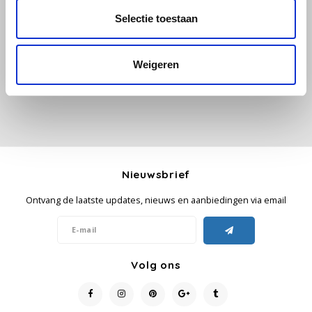
Alle reviews
Selectie toestaan
Käfer
Je beoordeling toevoegen
Weigeren
Kimbo
La Brasiliana
Lavazza
Lazarro
Nieuwsbrief
Ontvang de laatste updates, nieuws en aanbiedingen via email
Lucaffé
L’OR
Volg ons
Mauro Caffe
Melitta