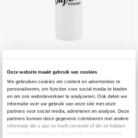
Café intención
Melitta
Eduscho
Soepen
100% Arabica koffie
Caffè Izzo
Segafredo
Eilles
Caffè Vergnano
Senseo
Gala
Chicco d'oro
E.S.E. koffiepads (44 mm)
Gorilla
€6,99
OP VOORRAAD
Costa
Idee
Deze website maakt gebruik van cookies
VERZENDING TUSSEN 2 A 4 WERKDAGEN
Dallmayr
illy
We gebruiken cookies om content en advertenties te
De doseeropening zorgt ervoor dat siropen gelijkmatig worden
personaliseren, om functies voor social media te bieden
verdeeld en wordt eenvoudig geopend door in de plastic fles te
Davidoff
Jacobs
en om ons websiteverkeer te analyseren. Ook delen we
knijpen. De Da Vinci fles ziet er bovendien bedrieglijk uit als een
informatie over uw gebruik van onze site met onze
porseleinen fles, waardoor hij een verfijnde uitstraling heeft.
Lees
Delta
Lavazza
partners voor social media, adverteren en analyse. Deze
meer
partners kunnen deze gegevens combineren met andere
De Roccis
Melitta
informatie die u aan ze heeft verstrekt of die ze hebben
MAAK EEN KEUZE:
*
verzameld op basis van uw gebruik van hun services.