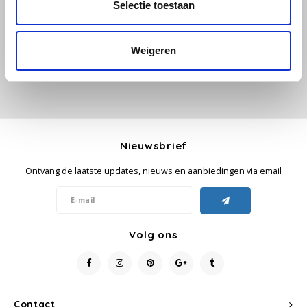
Selectie toestaan
Je beoordeling toevoegen
Käfer
Weigeren
Kimbo
La Brasiliana
Lavazza
Nieuwsbrief
Lazarro
Ontvang de laatste updates, nieuws en aanbiedingen via email
Lucaffé
Volg ons
L’OR
Mauro Caffe
Melitta
Contact