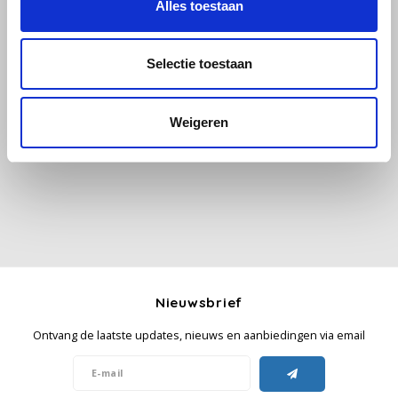
Alles toestaan
Käfer
Selectie toestaan
Kimbo
Alle reviews
Weigeren
La Brasiliana
Je beoordeling toevoegen
Lavazza
Lazarro
Lucaffé
Nieuwsbrief
L’OR
Ontvang de laatste updates, nieuws en aanbiedingen via email
Mauro Caffe
Melitta