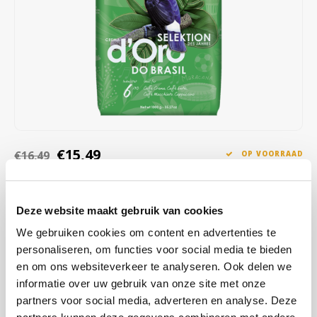
Café intención
Melitta
Eduscho
Soepen
100% Arabica koffie
Caffè Izzo
Segafredo
Eilles
Caffè Vergnano
Senseo
Gala
Chicco d'oro
E.S.E. koffiepads (44 mm)
Gorilla
Costa
Idee
€15,49
€16,49
OP VOORRAAD
OP WERKDAGEN VOOR 13:00 BESTELD WORDT DEZELFDE
Dallmayr
illy
DAG VERZENDKLAAR GEMAAKT
Deze website maakt gebruik van cookies
Davidoff
Jacobs
De koffie valt op door zijn volle smaak met nootachtige en licht
We gebruiken cookies om content en advertenties te
chocoladeachtige tonen, een mooie body en een terughoudende
personaliseren, om functies voor social media te bieden
Delta
Lavazza
zuurgraad. Volle smaak en pure levensvreugde. Zo smaakt Brazilië.
en om ons websiteverkeer te analyseren. Ook delen we
Lees meer
informatie over uw gebruik van onze site met onze
De Roccis
Melitta
partners voor social media, adverteren en analyse. Deze
KOOP
8
VOOR
€15,34
PER STUK EN
1% KORTING
BESPAAR
1%