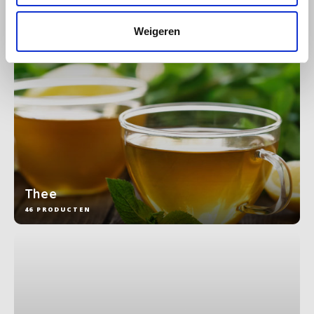
80 PRODUCTEN
SAS
Weigeren
Segafredo
Swisso Kaffee
TikTak
Thee
46 PRODUCTEN