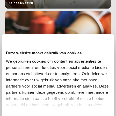
90 PRODUCTEN
Käfer
Kimbo
La Brasiliana
Lavazza
Deze website maakt gebruik van cookies
We gebruiken cookies om content en advertenties te
Lazarro
personaliseren, om functies voor social media te bieden
Koffiecups
en om ons websiteverkeer te analyseren. Ook delen we
Lucaffé
informatie over uw gebruik van onze site met onze
81 PRODUCTEN
partners voor social media, adverteren en analyse. Deze
L’OR
partners kunnen deze gegevens combineren met andere
informatie die u aan ze heeft verstrekt of die ze hebben
Mauro Caffe
verzameld op basis van uw gebruik van hun services.
Melitta