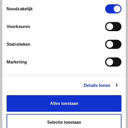
Toestemmingsselectie
Noodzakelijk
Miko
Minges
Voorkeuren
Actie
Mövenpick
Statistieken
38 PRODUCTEN
Nestlé - Nescafé
Marketing
Paranà Caffè
Passalacqua
Details tonen
Pellini
Alles toestaan
Piacetto
Toebehoren
Selectie toestaan
Schirmer