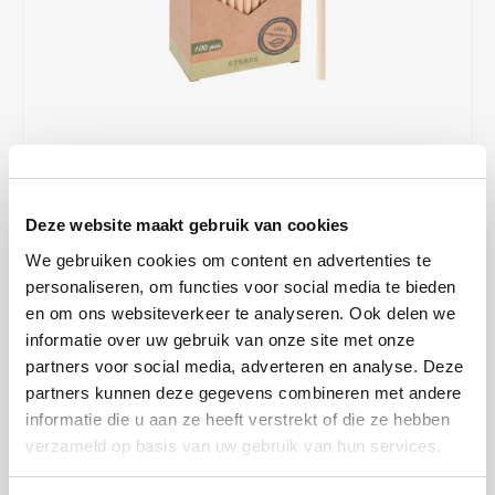
Café intención
Melitta
Eduscho
Soepen
100% Arabica koffie
Caffè Izzo
Segafredo
Eilles
Caffè Vergnano
Senseo
Gala
Chicco d'oro
E.S.E. koffiepads (44 mm)
Gorilla
€3,39
OP VOORRAAD
Deze website maakt gebruik van cookies
Costa
Idee
OP WERKDAGEN VOOR 13:00 BESTELD WORDT DEZELFDE
DAG VERZENDKLAAR GEMAAKT
We gebruiken cookies om content en advertenties te
Dallmayr
illy
personaliseren, om functies voor social media te bieden
Milieu bewuste rietjes is helemaal van nu! Deze rietjes zijn gemaakt
en om ons websiteverkeer te analyseren. Ook delen we
van ongebleekt papier, hierdoor zul je weinig plastic afval
Davidoff
Jacobs
informatie over uw gebruik van onze site met onze
produceren. dus Eco Friendly.
Lees meer
partners voor social media, adverteren en analyse. Deze
partners kunnen deze gegevens combineren met andere
Delta
Lavazza
MAAK EEN KEUZE:
*
informatie die u aan ze heeft verstrekt of die ze hebben
Doosje 100x - €3,39
verzameld op basis van uw gebruik van hun services.
De Roccis
Melitta