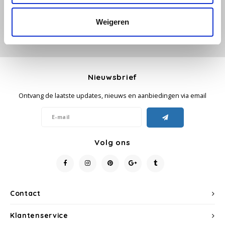
Weigeren
Käfer
Kimbo
La Brasiliana
Nieuwsbrief
Ontvang de laatste updates, nieuws en aanbiedingen via email
Lavazza
Lazarro
Volg ons
Lucaffé
L’OR
Contact
Mauro Caffe
Klantenservice
Melitta