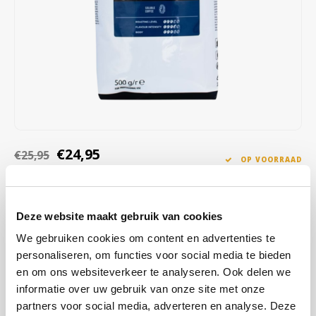
Café intención
Melitta
Eduscho
Soepen
100% Arabica koffie
Caffè Izzo
Segafredo
Eilles
Caffè Vergnano
Senseo
Gala
Chicco d'oro
E.S.E. koffiepads (44 mm)
Gorilla
Costa
Idee
€24,95
€25,95
OP VOORRAAD
Stukprijs: €24,95 / Pond
Dallmayr
illy
OP WERKDAGEN VOOR 13:00 BESTELD WORDT DEZELFDE
DAG VERZENDKLAAR GEMAAKT
Deze website maakt gebruik van cookies
Davidoff
Jacobs
Deze sterke oploskoffie is ongeëvenaard onder koffiedrinkers die
We gebruiken cookies om content en advertenties te
houden van een volle, pittige smaak in hun koffie. Nestlé Nescafé
Delta
Lavazza
personaliseren, om functies voor social media te bieden
Special Roast is een oploskoffie die ideaal is voor gebruik in
en om ons websiteverkeer te analyseren. Ook delen we
koffiemachines.
Lees meer
De Roccis
Melitta
informatie over uw gebruik van onze site met onze
partners voor social media, adverteren en analyse. Deze