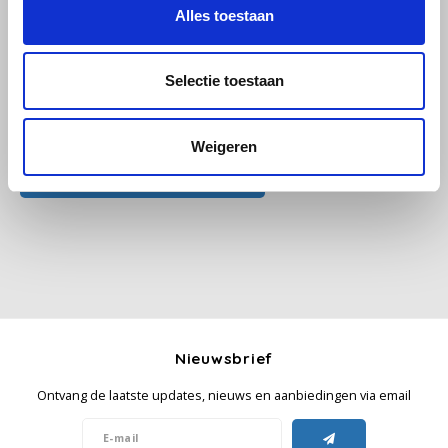
Alles toestaan
Käfer
Selectie toestaan
Kimbo
Alle reviews
La Brasiliana
Weigeren
Je beoordeling toevoegen
Lavazza
Lazarro
Lucaffé
L’OR
Nieuwsbrief
Mauro Caffe
Ontvang de laatste updates, nieuws en aanbiedingen via email
Melitta