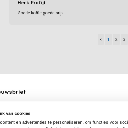
Henk Profijt
Goede koffie goede prijs
1
2
3
euwsbrief
ang de laatste updates, nieuws en aanbiedingen via email
ik van cookies
Abonneer
ontent en advertenties te personaliseren, om functies voor soci