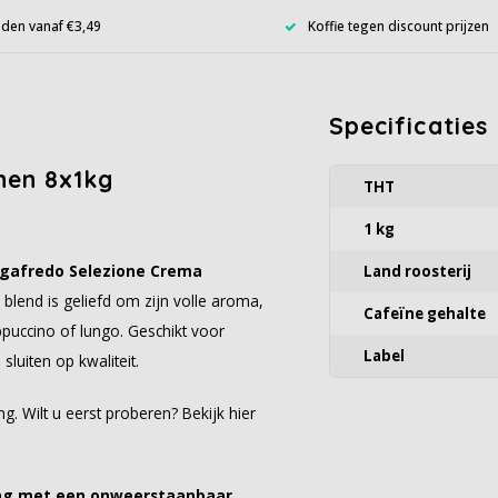
den vanaf €3,49
Koffie tegen discount prijzen
Specificaties
nen 8x1kg
THT
1 kg
gafredo Selezione Crema
Land roosterij
blend is geliefd om zijn volle aroma,
Cafeïne gehalte
ppuccino of lungo. Geschikt voor
Label
luiten op kwaliteit.
. Wilt u eerst proberen? Bekijk hier
ving met een onweerstaanbaar