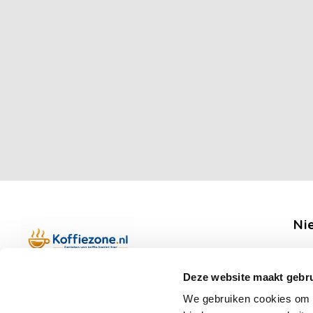
Ni
Ontv
Deze website maakt gebru
Boerenkamplaan 94b
We gebruiken cookies om c
5712 AH Someren