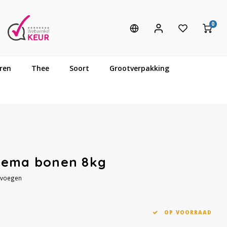
0
ren
Thee
Soort
Grootverpakking
rema bonen 8kg
evoegen
OP VOORRAAD