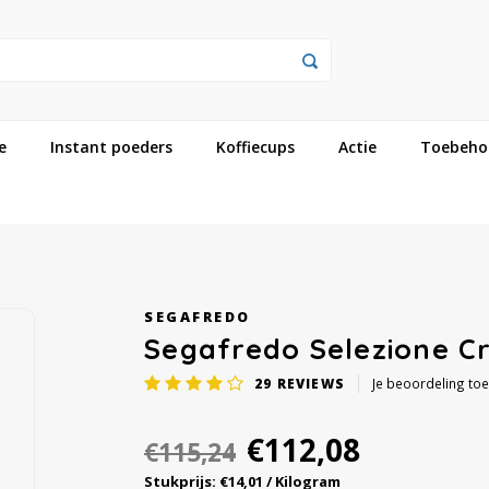
e
Instant poeders
Koffiecups
Actie
Toebeho
SEGAFREDO
Segafredo Selezione C
29
REVIEWS
Je beoordeling to
€112,08
€115,24
Stukprijs: €14,01 / Kilogram