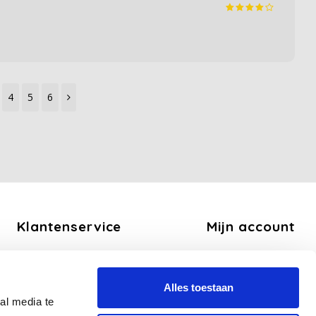
4
5
6
Klantenservice
Mijn account
Over ons
Registreren
Algemene voorwaarden
Mijn bestellingen
Alles toestaan
Disclaimer
Mijn tickets
al media te
Privacy Policy
Mijn verlanglijst