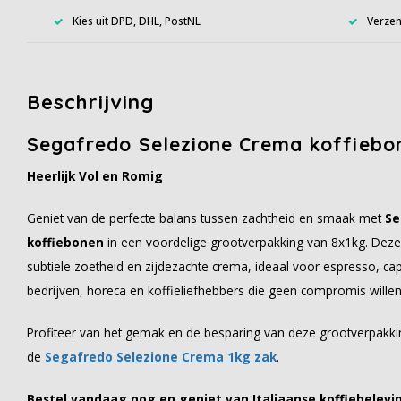
Kies uit DPD, DHL, PostNL
Verzen
Beschrijving
Segafredo Selezione Crema koffiebo
Heerlijk Vol en Romig
Geniet van de perfecte balans tussen zachtheid en smaak met
Se
koffiebonen
in een voordelige grootverpakking van 8x1kg. Deze 
subtiele zoetheid en zijdezachte crema, ideaal voor espresso, ca
bedrijven, horeca en koffieliefhebbers die geen compromis willen s
Profiteer van het gemak en de besparing van deze grootverpakking
de
Segafredo Selezione Crema 1kg zak
.
Bestel vandaag nog en geniet van Italiaanse koffiebele