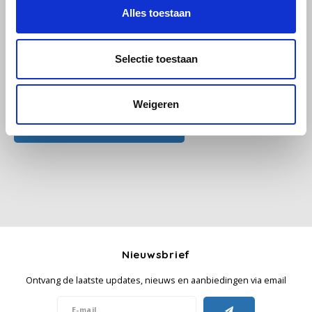
Alles toestaan
Käfer
Selectie toestaan
Kimbo
Alle reviews
La Brasiliana
Weigeren
Je beoordeling toevoegen
Lavazza
Lazarro
Lucaffé
L’OR
Nieuwsbrief
Mauro Caffe
Ontvang de laatste updates, nieuws en aanbiedingen via email
Melitta