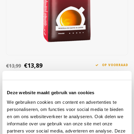
Café intención
Melitta
Eduscho
Soepen
100% Arabica koffie
Caffè Izzo
Segafredo
Eilles
Caffè Vergnano
Senseo
Gala
Chicco d'oro
E.S.E. koffiepads (44 mm)
Gorilla
Costa
Idee
€13,89
€13,99
OP VOORRAAD
OP WERKDAGEN VOOR 13:00 BESTELD WORDT DEZELFDE
Dallmayr
illy
DAG VERZENDKLAAR GEMAAKT
Davidoff
Jacobs
Evenwichtig en aromatisch. Deze klassieke Italiaanse melange dankt
Deze website maakt gebruik van cookies
zijn aromatische, typische karakter aan de hoogwaardige
We gebruiken cookies om content en advertenties te
Delta
Lavazza
samenstelling van geselecteerde Arabica- en Robusta-bonen,
personaliseren, om functies voor social media te bieden
verfijnd en gebrand volgens een traditioneel Italiaans recept.
Lees
en om ons websiteverkeer te analyseren. Ook delen we
De Roccis
Melitta
meer
informatie over uw gebruik van onze site met onze
partners voor social media, adverteren en analyse. Deze