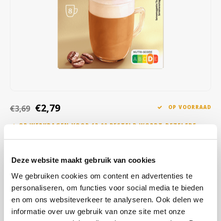
Café intención
Melitta
Eduscho
Soepen
100% Arabica koffie
Caffè Izzo
Segafredo
Eilles
Caffè Vergnano
Senseo
Gala
Chicco d'oro
E.S.E. koffiepads (44 mm)
Gorilla
Costa
Idee
€2,79
€3,69
OP VOORRAAD
OP WERKDAGEN VOOR 13:00 BESTELD WORDT DEZELFDE
Dallmayr
illy
DAG VERZENDKLAAR GEMAAKT
Davidoff
Jacobs
Een romige latte in een handomdraai. Geniet van de smaak van een
Deze website maakt gebruik van cookies
klassieke latte, zonder je huis te verlaten. NESCAFÉ GOLD Latte
Delta
Lavazza
We gebruiken cookies om content en advertenties te
zakjes zijn snel en eenvoudig te bereiden, met dezelfde smaak en
personaliseren, om functies voor social media te bieden
kwaliteit die je van NESCAFÉ gewend bent.
Lees meer
en om ons websiteverkeer te analyseren. Ook delen we
De Roccis
Melitta
informatie over uw gebruik van onze site met onze
KOOP
12
VOOR
€2,76
PER STUK EN
1% KORTING
BESPAAR
1%