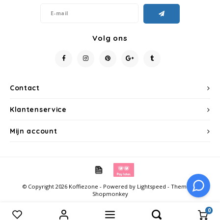
Miko
Volg ons
Minges
Mövenpick
Contact
Nestlé - Nescafé
Klantenservice
Paranà Caffè
Mijn account
Passalacqua
Pellini
© Copyright 2026 Koffiezone - Powered by
Lightspeed
- Theme by
Piacetto
Shopmonkey
0
Schirmer
Vergelijk producten
0