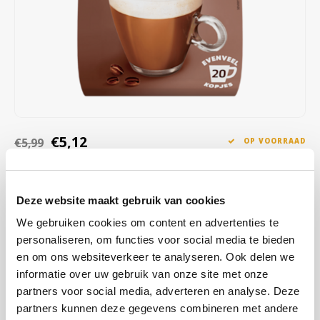
Café intención
Melitta
Eduscho
Soepen
100% Arabica koffie
Caffè Izzo
Segafredo
Eilles
Caffè Vergnano
Senseo
Gala
Chicco d'oro
E.S.E. koffiepads (44 mm)
Gorilla
€5,12
€5,99
OP VOORRAAD
Costa
Idee
VERZONDEN BINNEN 1 A 2 WERKDAGEN
Dallmayr
illy
Nescafé Family Wiener Melange oploskoffie is een zachte koffie
Deze website maakt gebruik van cookies
met romige melkschuimlaag en subtiele cacao- en chocoladetonen.
Davidoff
Jacobs
We gebruiken cookies om content en advertenties te
Voeg heet water toe en geniet thuis van een milde koffiespecialiteit.
personaliseren, om functies voor social media te bieden
Lees meer
Delta
Lavazza
en om ons websiteverkeer te analyseren. Ook delen we
informatie over uw gebruik van onze site met onze
KOOP
12
VOOR
€4,97
PER STUK EN
De Roccis
Melitta
3% KORTING
partners voor social media, adverteren en analyse. Deze
BESPAAR
3%
partners kunnen deze gegevens combineren met andere