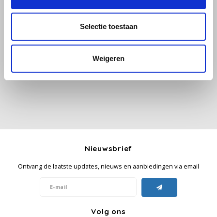
Käfer
Selectie toestaan
Alle reviews
Kimbo
Weigeren
Je beoordeling toevoegen
La Brasiliana
Lavazza
Lazarro
Lucaffé
Nieuwsbrief
L’OR
Ontvang de laatste updates, nieuws en aanbiedingen via email
Mauro Caffe
Volg ons
Melitta