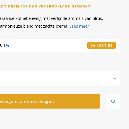
RDT DEZELFDE DAG VERZENDKLAAR GEMAAKT
liaanse koffiebeleving met verfijnde aroma's van citrus,
harmonieuze blend met zachte crema.
Lees meer
AR
1%
1% KORTING
evoegen aan winkelwagen