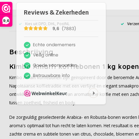
9,6
Kies uit DPD, DHL, PostNL
Verzen
Beschrijving
Kimbo Amalfi koffiebonen 1 kg kopen
Kimbo Amalfi koffiebonen zijn geïnspireerd door de beroemde Am
Napolitaanse koffietraditie met een verfijnd en elegant smaakpro
ontwikkeld voor liefhebbers van aromatische koffie met een zacht
tussen zoetheid, frisheid en body.
De zorgvuldig geselecteerde Arabica- en Robusta-bonen worden
aroma's optimaal tot hun recht te laten komen. Het resultaat is 
zachte crema en subtiele tonen van citrus, chocolade, bloemen e