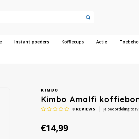
e
Instant poeders
Koffiecups
Actie
Toebeho
KIMBO
Kimbo Amalfi koffiebo
0
REVIEWS
Je beoordeling toe
€14,99