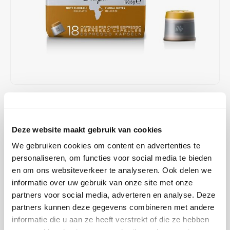
Café intención
Melitta
Eduscho
Soepen
100% Arabica koffie
Caffè Izzo
Segafredo
Eilles
Caffè Vergnano
Senseo
Gala
Chicco d'oro
E.S.E. koffiepads (44 mm)
Gorilla
€7,43
€9,90
OP VOORRAAD
Costa
Idee
OP WERKDAGEN VOOR 13:00 BESTELD WORDT DEZELFDE
DAG VERZENDKLAAR GEMAAKT
Deze website maakt gebruik van cookies
Dallmayr
illy
We gebruiken cookies om content en advertenties te
Er wordt aangenomen dat koffie oorspronkelijk uit Ethiopië kwam.
Davidoff
Jacobs
personaliseren, om functies voor social media te bieden
De Arabica koffie die spontaan groeit in dit land heeft een delicaat
en om ons websiteverkeer te analyseren. Ook delen we
aroma met tonen van jasmijn, versterkt door ons nieuwe en
Delta
Lavazza
informatie over uw gebruik van onze site met onze
toegewijde brandingsprofiel.
Lees meer
partners voor social media, adverteren en analyse. Deze
partners kunnen deze gegevens combineren met andere
De Roccis
Melitta
MAAK EEN KEUZE:
*
informatie die u aan ze heeft verstrekt of die ze hebben
Doosje - €7,43