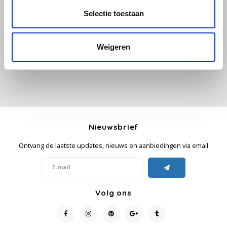
Alle reviews
Selectie toestaan
Käfer
Je beoordeling toevoegen
Weigeren
Kimbo
La Brasiliana
Lavazza
Lazarro
Nieuwsbrief
Ontvang de laatste updates, nieuws en aanbiedingen via email
Lucaffé
L’OR
Volg ons
Mauro Caffe
Melitta