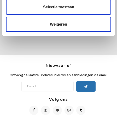
Alle reviews
Selectie toestaan
Käfer
Je beoordeling toevoegen
Weigeren
Kimbo
La Brasiliana
Lavazza
Lazarro
Nieuwsbrief
Ontvang de laatste updates, nieuws en aanbiedingen via email
Lucaffé
L’OR
Volg ons
Mauro Caffe
Melitta