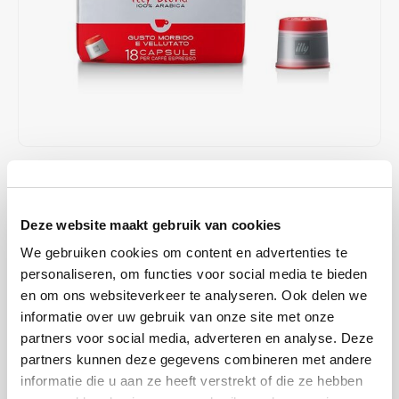
Café intención
Melitta
Eduscho
Soepen
100% Arabica koffie
Caffè Izzo
Segafredo
Eilles
Caffè Vergnano
Senseo
Gala
Chicco d'oro
E.S.E. koffiepads (44 mm)
Gorilla
€7,43
€9,90
OP VOORRAAD
Costa
Idee
OP WERKDAGEN VOOR 13:00 BESTELD WORDT DEZELFDE
DAG VERZENDKLAAR GEMAAKT
Deze website maakt gebruik van cookies
Dallmayr
illy
We gebruiken cookies om content en advertenties te
De genuanceerde smaak van CLASSICO uit de unieke, 100% Arabica-
Davidoff
Jacobs
personaliseren, om functies voor social media te bieden
blend van illy biedt verfijnde tonen van karamel, oranjebloesem en
en om ons websiteverkeer te analyseren. Ook delen we
jasmijn, met een zoete nasmaak. Voor de liefhebbers van een kopje
Delta
Lavazza
informatie over uw gebruik van onze site met onze
koffie met een fluweelzachte smaak.
Lees meer
partners voor social media, adverteren en analyse. Deze
partners kunnen deze gegevens combineren met andere
De Roccis
Melitta
MAAK EEN KEUZE:
*
informatie die u aan ze heeft verstrekt of die ze hebben
Doosje - €7,43