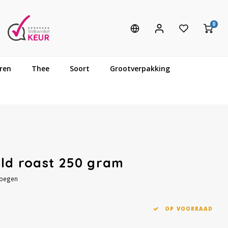
0
ren
Thee
Soort
Grootverpakking
old roast 250 gram
voegen
OP VOORRAAD