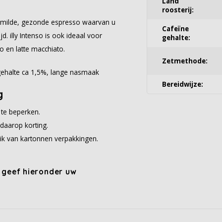
Land
roosterij:
en milde, gezonde espresso waarvan u
Cafeïne
d. illy Intenso is ook ideaal voor
gehalte:
o en latte macchiato.
Zetmethode:
e gehalte ca 1,5%, lange nasmaak
Bereidwijze:
g
 te beperken.
daarop korting.
ik van kartonnen verpakkingen.
, geef hieronder uw