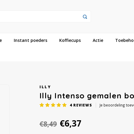
e
Instant poeders
Koffiecups
Actie
Toebeho
ILLY
Illy Intenso gemalen b
4
REVIEWS
Je beoordeling toe
€6,37
€8,49