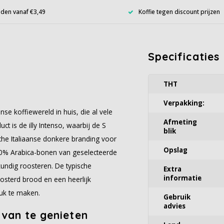
den vanaf €3,49
Koffie tegen discount prijzen
Specificaties
THT
Verpakking:
nse koffiewereld in huis, die al vele
Afmeting
t is de illy Intenso, waarbij de S
blik
ische Italiaanse donkere branding voor
Opslag
00% Arabica-bonen van geselecteerde
undig roosteren. De typische
Extra
informatie
sterd brood en een heerlijk
ruk te maken.
Gebruik
advies
 van te genieten