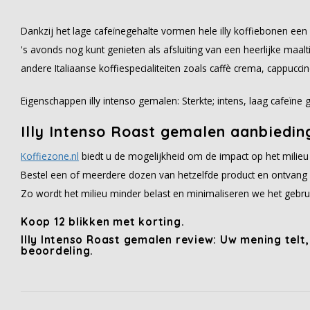
Dankzij het lage cafeïnegehalte vormen hele illy koffiebonen e
's avonds nog kunt genieten als afsluiting van een heerlijke maaltij
andere Italiaanse koffiespecialiteiten zoals caffè crema, cappuccin
Eigenschappen illy intenso gemalen: Sterkte; intens, laag cafeïn
Illy Intenso Roast gemalen aanbiedin
Koffiezone.nl
biedt u de mogelijkheid om de impact op het milieu
Bestel een of meerdere dozen van hetzelfde product en ontvang 
Zo wordt het milieu minder belast en minimaliseren we het gebru
Koop 12 blikken met korting.
Illy Intenso Roast gemalen review: Uw mening telt
beoordeling.