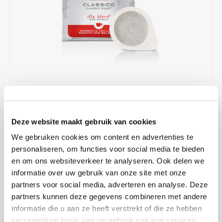
Café intención
Melitta
Eduscho
Soepen
100% Arabica koffie
Caffè Izzo
Segafredo
Eilles
Caffè Vergnano
Senseo
Gala
Chicco d'oro
E.S.E. koffiepads (44 mm)
Gorilla
€58,50
€78,00
OP VOORRAAD
Costa
Idee
VERZONDEN BINNEN 1 A 2 WERKDAGEN
Deze website maakt gebruik van cookies
Dallmayr
illy
Illy Classico E.S.E. servings staan voor de klassieke, perfect
We gebruiken cookies om content en advertenties te
uitgebalanceerde illy-espressosmaak. Deze 100% Arabica melange
personaliseren, om functies voor social media te bieden
Davidoff
Jacobs
combineert een zachte body met verfijnde aroma’s van chocolade,
en om ons websiteverkeer te analyseren. Ook delen we
karamel en lichte bloemige tonen.
informatie over uw gebruik van onze site met onze
Lees meer
Delta
Lavazza
partners voor social media, adverteren en analyse. Deze
MAAK EEN KEUZE:
*
partners kunnen deze gegevens combineren met andere
De Roccis
Melitta
informatie die u aan ze heeft verstrekt of die ze hebben
Doos a 200 stuks - €58,50
verzameld op basis van uw gebruik van hun services.