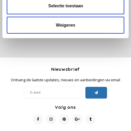
Alle reviews
Selectie toestaan
Käfer
Je beoordeling toevoegen
Weigeren
Kimbo
La Brasiliana
Lavazza
Nieuwsbrief
Lazarro
Ontvang de laatste updates, nieuws en aanbiedingen via email
Lucaffé
L’OR
Volg ons
Mauro Caffe
Melitta