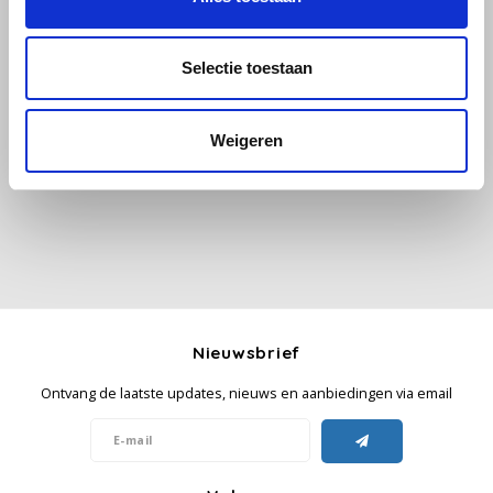
Käfer
Selectie toestaan
Alle reviews
Kimbo
Weigeren
Je beoordeling toevoegen
La Brasiliana
Lavazza
Lazarro
Lucaffé
Nieuwsbrief
L’OR
Ontvang de laatste updates, nieuws en aanbiedingen via email
Mauro Caffe
Melitta