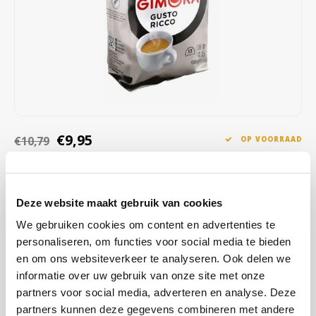
Café intención
Melitta
Eduscho
Soepen
100% Arabica koffie
Caffè Izzo
Segafredo
Eilles
Caffè Vergnano
Senseo
Gala
Chicco d'oro
E.S.E. koffiepads (44 mm)
Gorilla
€9,95
€10,79
OP VOORRAAD
Costa
Idee
OP WERKDAGEN VOOR 13:00 BESTELD WORDT DEZELFDE
DAG VERZENDKLAAR GEMAAKT
Dallmayr
illy
Deze website maakt gebruik van cookies
Gimoka Gusto Ricco koffiebonen; is een combinatie van
Davidoff
Jacobs
Indonesische Arabica (10%) en Braziliaanse Robusta (90%). De juiste
We gebruiken cookies om content en advertenties te
branding geeft de koffie een smaak van gemiddelde intensiteit met
personaliseren, om functies voor social media te bieden
Delta
Lavazza
subtiele hints van karamel. Gusto Ricco bonen.
Lees meer
en om ons websiteverkeer te analyseren. Ook delen we
informatie over uw gebruik van onze site met onze
De Roccis
Melitta
partners voor social media, adverteren en analyse. Deze
KOOP
12
VOOR
€9,75
PER STUK EN
2% KORTING
BESPAAR
2%
partners kunnen deze gegevens combineren met andere