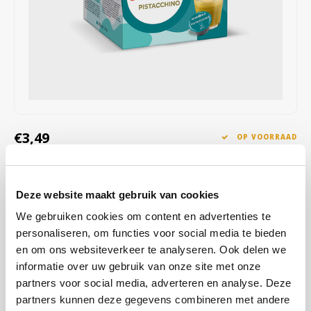
Café intención
Melitta
Eduscho
Soepen
100% Arabica koffie
Caffè Izzo
Segafredo
Eilles
Caffè Vergnano
Senseo
Gala
Chicco d'oro
E.S.E. koffiepads (44 mm)
Gorilla
€3,49
OP VOORRAAD
Costa
Idee
VERZONDEN BINNEN 1 A 2 WERKDAGEN
Dallmayr
illy
De Gimoka Pistache biedt een zachte en romige smaakbeleving
Deze website maakt gebruik van cookies
waarbij de pistachenoten duidelijk aanwezig zijn zonder te
Davidoff
Jacobs
We gebruiken cookies om content en advertenties te
overheersen. De lichte koffiesmaak zorgt voor een aangename
personaliseren, om functies voor social media te bieden
balans tussen zoet en aromatisch.
Lees meer
Delta
Lavazza
en om ons websiteverkeer te analyseren. Ook delen we
informatie over uw gebruik van onze site met onze
KOOP
12
VOOR
€3,46
PER STUK EN
De Roccis
Melitta
1% KORTING
partners voor social media, adverteren en analyse. Deze
BESPAAR
1%
partners kunnen deze gegevens combineren met andere