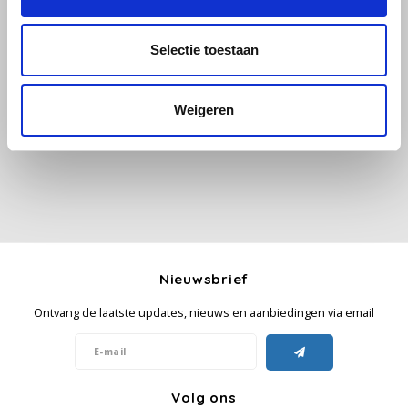
Käfer
Selectie toestaan
Alle reviews
Kimbo
Weigeren
Je beoordeling toevoegen
La Brasiliana
Lavazza
Lazarro
Lucaffé
Nieuwsbrief
L’OR
Ontvang de laatste updates, nieuws en aanbiedingen via email
Mauro Caffe
Volg ons
Melitta