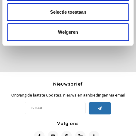
Selectie toestaan
Alle reviews
Käfer
Je beoordeling toevoegen
Kimbo
Weigeren
La Brasiliana
Lavazza
Lazarro
Nieuwsbrief
Lucaffé
Ontvang de laatste updates, nieuws en aanbiedingen via email
L’OR
Mauro Caffe
Volg ons
Melitta