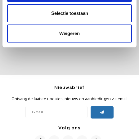
Selectie toestaan
Käfer
Alle reviews
Kimbo
Je beoordeling toevoegen
Weigeren
La Brasiliana
Lavazza
Lazarro
Nieuwsbrief
Lucaffé
Ontvang de laatste updates, nieuws en aanbiedingen via email
L’OR
Mauro Caffe
Volg ons
Melitta