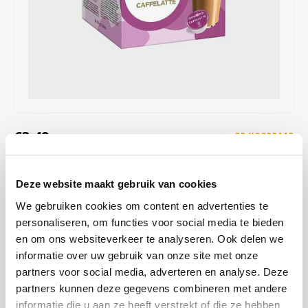
Café intención
Melitta
Eduscho
Soepen
100% Arabica koffie
Caffè Izzo
Segafredo
Eilles
Caffè Vergnano
Senseo
Gala
Chicco d'oro
E.S.E. koffiepads (44 mm)
Gorilla
€3,49
OP VOORRAAD
Costa
Idee
VERZONDEN BINNEN 1 A 2 WERKDAGEN
Dallmayr
illy
Deze website maakt gebruik van cookies
De uitgebalanceerde combinatie van zachte koffie en romige melk
zorgt voor een volle, toegankelijke koffiespecialiteit die op ieder
We gebruiken cookies om content en advertenties te
Davidoff
Jacobs
personaliseren, om functies voor social media te bieden
moment van de dag heerlijk smaakt.
Lees meer
en om ons websiteverkeer te analyseren. Ook delen we
Delta
Lavazza
informatie over uw gebruik van onze site met onze
KOOP
12
VOOR
€3,46
PER STUK EN
1% KORTING
BESPAAR
1%
partners voor social media, adverteren en analyse. Deze
De Roccis
Melitta
partners kunnen deze gegevens combineren met andere
MAAK EEN KEUZE:
*
informatie die u aan ze heeft verstrekt of die ze hebben