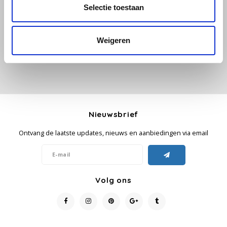
Selectie toestaan
Je beoordeling toevoegen
Käfer
Weigeren
Kimbo
La Brasiliana
Lavazza
Nieuwsbrief
Lazarro
Ontvang de laatste updates, nieuws en aanbiedingen via email
Lucaffé
L’OR
Volg ons
Mauro Caffe
Melitta