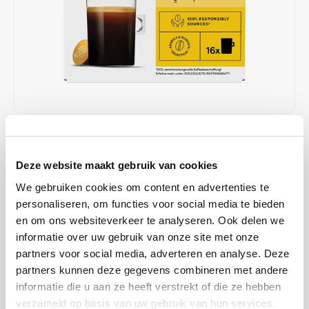
Café intención
Melitta
Eduscho
Soepen
100% Arabica koffie
Caffè Izzo
Segafredo
Eilles
Caffè Vergnano
Senseo
Gala
Chicco d'oro
E.S.E. koffiepads (44 mm)
Gorilla
€4,75
€4,99
OP VOORRAAD
Costa
Idee
OP WERKDAGEN VOOR 13:00 BESTELD WORDT DEZELFDE
Deze website maakt gebruik van cookies
DAG VERZENDKLAAR GEMAAKT
Dallmayr
illy
We gebruiken cookies om content en advertenties te
Is een koffie met een ronde body en rijke crèmelaag. Geniet van de
personaliseren, om functies voor social media te bieden
Davidoff
Jacobs
vers geroosterde koffiearoma's met fruitige tonen in deze heerlijke
en om ons websiteverkeer te analyseren. Ook delen we
pure Arabica koffie.
Lees meer
informatie over uw gebruik van onze site met onze
Delta
Lavazza
partners voor social media, adverteren en analyse. Deze
MAAK EEN KEUZE:
*
partners kunnen deze gegevens combineren met andere
De Roccis
Melitta
informatie die u aan ze heeft verstrekt of die ze hebben
16 cups - €4,75
verzameld op basis van uw gebruik van hun services.