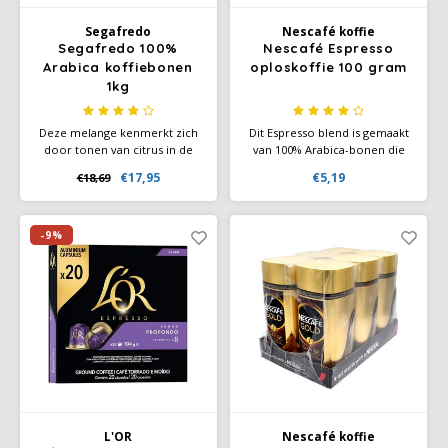
Segafredo
Nescafé koffie
Miko
Segafredo 100%
Nescafé Espresso
Arabica koffiebonen
oploskoffie 100 gram
1kg
Minges
Deze melange kenmerkt zich
Dit Espresso blend is gemaakt
Mövenpick
door tonen van citrus in de
van 100% Arabica-bonen die
afdronk. Een volle aroma met
geteeld zijn in de beste
€17,95
€5,19
€18,69
smaaktinten van noten en
koffieregio’s. Wij branden de
Nestlé - Nescafé
cacao. Een compositie voor
koffiebonen zorgvuldig tot we
liefhebbers van espresso met
de rijke, intense smaak
een authentieke smaak en een
hebben bereikt die nodig is
Paranà Caffè
-9%
perfect lichtbruin crema.
voor deze klassieke Espresso.
Passalacqua
Pellini
Piacetto
Schirmer
L'OR
Nescafé koffie