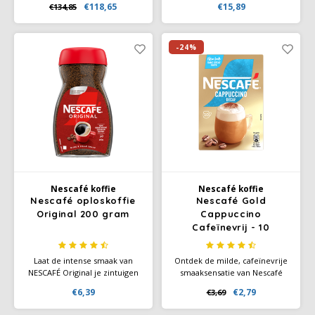
€118,65
€15,89
€134,85
melkschuim. Cappuccino is
geroosterde en 30%
Italiaans voor 'kap' wat een
gekarameliseerde bonen.
verklaring.
Romig, vol en licht zoet in de
afdronk.
-24%
Nescafé koffie
Nescafé koffie
Nescafé oploskoffie
Nescafé Gold
Original 200 gram
Cappuccino
Cafeïnevrij - 10
sachets
Laat de intense smaak van
Ontdek de milde, cafeïnevrije
NESCAFÉ Original je zintuigen
smaaksensatie van Nescafé
prikkelen terwijl het rijke
Gold Cappuccino Cafeïnevrij –
€6,39
€2,79
€3,69
aroma van deze unieke
10 sachets om snel een
melange naar boven komt. De
romige cappuccino te maken,