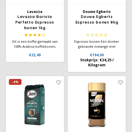
Lavazza
Douwe Egberts
Käfer
Lavazza Barista
Douwe Egberts
Perfetto Espresso
Espresso bonen 8kg
bonen 1kg
Kimbo
Dit is een koffie gemaakt van
Espresso bonen Een donker
La Brasiliana
100% Arabica-koffiebonen,
gebrande melange met
heeft een verfijnde crema
complexe koffie aroma's. Met
€22,49
€194,00
met delicate vleugjes
de volle en intense nasmaak
Lavazza
Stukprijs:
€24,25
/
chocolade en een perfecte
van een echte espresso koffie.
Kilogram
ietwat bloemige aromatische
Zeer donker gebrand voor
Lazarro
smaak.Ideaal voor Zwarte
een krachtige smaak en
espresso, cappuccino en
karakteristieke espresso
Latte. Bereid in de
aroma's.
-4%
Lucaffé
espressomachine.
L’OR
Mauro Caffe
Melitta