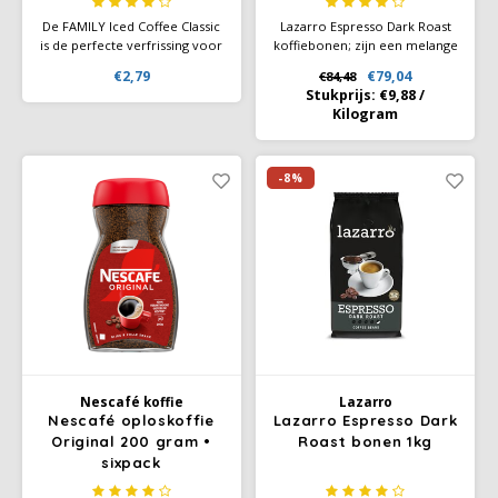
De FAMILY Iced Coffee Classic
Lazarro Espresso Dark Roast
is de perfecte verfrissing voor
koffiebonen; zijn een melange
de zomer - gewoon koude
van Robusta en Arabica
€2,79
€79,04
€84,48
melk toevoegen, roeren en je
koffiebonen. De koffiebonen
Stukprijs:
€9,88
/
hebt een heerlijk drankje.
zijn donker gebrand en
Kilogram
Instant koffie. Koele melk
hebben een rijke en volle
ontmoet een fijne noot van
smaak met iets karakter.
koffie - zo werkt zomers
Lazarro Espresso Dark Roast
genieten.
heeft een mooie crèmelaag.
-8%
Nescafé koffie
Lazarro
Nescafé oploskoffie
Lazarro Espresso Dark
Original 200 gram •
Roast bonen 1kg
sixpack