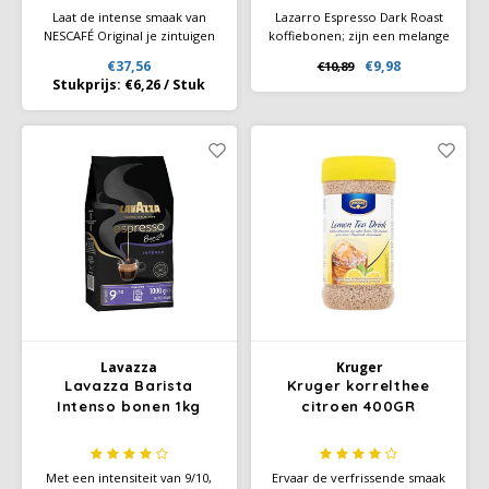
Laat de intense smaak van
Lazarro Espresso Dark Roast
NESCAFÉ Original je zintuigen
koffiebonen; zijn een melange
prikkelen terwijl het rijke
van Robusta en Arabica
€37,56
€9,98
€10,89
aroma van deze unieke
koffiebonen. De koffiebonen
Stukprijs:
€6,26
/
Stuk
melange naar boven komt. De
zijn donker gebrand en
speciaal geselecteerde
hebben een rijke en volle
koffiebonen worden
smaak met iets karakter.
zorgvuldig gebrand en dubbel
Lazarro Espresso Dark Roast
gefilterd.
heeft een mooie crèmelaag.
Lavazza
Kruger
Lavazza Barista
Kruger korrelthee
Intenso bonen 1kg
citroen 400GR
Met een intensiteit van 9/10,
Ervaar de verfrissende smaak