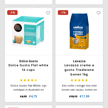
koffie-intensiteit 6. Maak een
zo binnen enkele seconden
goede keuze met Farmers
van te genieten.
Origins - Colombia Espresso
-5%
-1%
koffiecapsules.
Dolce Gusto
Lavazza
Dolce Gusto Flat white
Lavazza crema e
16 cups
gusto Tradizione
bonen 1kg
Dolce Gusto Flat White; zijn
Een volle, romige mix met
ontstaan in Australië en
tonen van cacao, noten en
Nieuw-Zeeland, en dankt zijn
donkere chocolade. Ideaal
€4,75
€17,99
€4,99
€18,19
reputatie aan de fijne,
voor espresso en
fluweelzachte melk, die
melkdranken.
voorzichtig in een sterke