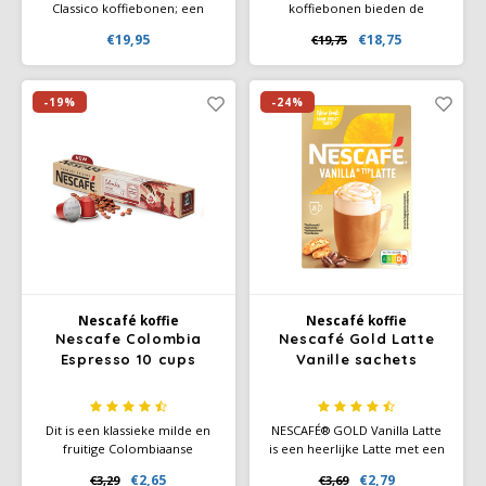
Classico koffiebonen; een
koffiebonen bieden de
100% Arabica blend met een
perfecte Italiaanse espresso
€19,95
€18,75
€19,75
typisch aromatische smaak,
met een rijke,
bevat hints van fruit en
uitgebalanceerde smaak en
bloemen. Deze Italiaanse
aroma's van pure chocolade
espresso is sterk en zwart met
en specerijen.
-19%
-24%
een zachte gouden crema.
Nescafé koffie
Nescafé koffie
Nescafe Colombia
Nescafé Gold Latte
Espresso 10 cups
Vanille sachets
Dit is een klassieke milde en
NESCAFÉ® GOLD Vanilla Latte
fruitige Colombiaanse
is een heerlijke Latte met een
espresso. Deze oorsprong
lekkere vanillesmaak,
€2,65
€2,79
€3,29
€3,69
heeft een goede smaak met
eenvoudig te bereiden om er