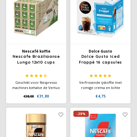
genaamd.
Nescafé koffie
Dolce Gusto
Nescafe Braziliaanse
Dolce Gusto Iced
Lungo 12x10 cups
Frappé 16 capsules
Geschikt voor Nespresso
Verfrissende ijskoffie met
machines behalve de Vertuo
romige crema en lichte
machines. Je proeft het
karamel- en graantonen.
€31,80
€4,75
€38,00
zonlicht en de passie van de
Dolce Gusto Iced Frappé
boeren direct in je NESCAFÉ
capsules zorgen voor een
Farmers Origins Lungo Brazil.
koude koffiesensatie, perfect
Deze onovertroffen, soepele
voor warme dagen.
-28%
en gebalanceerde lungo gloeit
met de geroosterde tonen
van graan.