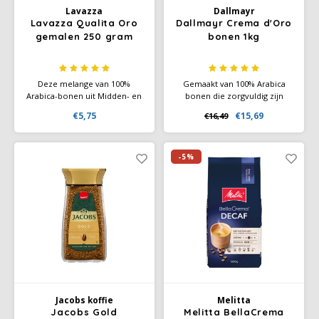
Lavazza
Dallmayr
Lavazza Qualita Oro
Dallmayr Crema d'Oro
gemalen 250 gram
bonen 1kg
Deze melange van 100%
Gemaakt van 100% Arabica
Arabica-bonen uit Midden- en
bonen die zorgvuldig zijn
Zuid-Amerika biedt een
gebrand. Door een mild
€5,75
€15,69
€16,49
verfijnde koffie-ervaring met
branding proces geeft het een
zoete, fruitige en bloemige
zachte en lichte crèmelaag.
tonen. De medium branding
Geschikt voor elk moment
zorgt voor een zachte textuur
van de dag. Geschikt voor
-5%
en een rijke aromatische
volautomaten.
smaak die liefhebbers
wereldwijd waarderen
Jacobs koffie
Melitta
Jacobs Gold
Melitta BellaCrema