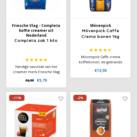
Friesche Vlag - Completa
Mövenpick
koffie creamer uit
Mövenpick Caffe
Nederland
Crema bonen 1kg
Completa zak 1 kilo
Mövenpick Caffe crema
koffiebonen; de gebrande
Handige navulzak van het
koffiebonen zorgen voor
€13,95
creamer merk Friesche Vlag
heerlijk koffie genot met een
Completa. Zak a 1 kilo.
fluweelzachte cremalaag.
€5,79
€6,99
Completa geeft je koffie een
Gemaakt van 100% Arabica
volle romige smaak met
bonen.
behoud van de krachtige
koffiesmaak. Bovendien blijft
-11%
-2%
je koffie lekker op
temperatuur.