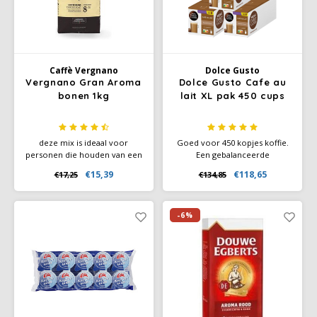
Caffè Vergnano
Dolce Gusto
Vergnano Gran Aroma
Dolce Gusto Cafe au
bonen 1kg
lait XL pak 450 cups
deze mix is ideaal voor
Goed voor 450 kopjes koffie.
personen die houden van een
Een gebalanceerde
koffie met een stevige
combinatie van intense koffie
€15,39
€118,65
€17,25
€134,85
crèmelaag, intense smaak en
en zachte melk, voorbereid in
kruidige tonen. Bevat Arabica
één capsule die je binnen een
en robusta bonen. Medium
minuut de perfecte koffie
intensiteit.
biedt.
-6%