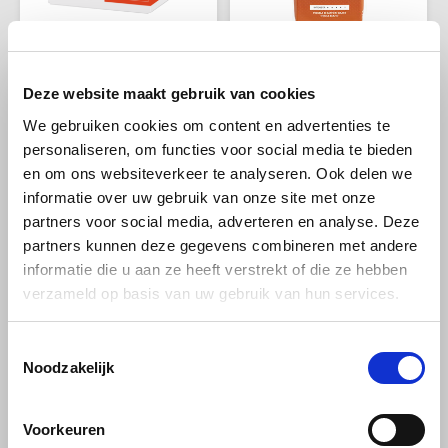
Dolce Gusto
Segafredo
Dolce Gusto Lungo XL
Segafredo Selezione
Deze website maakt gebruik van cookies
pak 30 cups
Espresso koffiebonen
We gebruiken cookies om content en advertenties te
1kg
personaliseren, om functies voor social media te bieden
en om ons websiteverkeer te analyseren. Ook delen we
De populaire Lungo is een
Nieuwe verpakking, inhoud
intense volle medium-dark
exact gelijk gebleven. Een
informatie over uw gebruik van onze site met onze
roast koffie met krachtige
melange van Arabica en
€7,99
€14,49
partners voor social media, adverteren en analyse. Deze
€8,99
€14,85
aroma's en een rijke
Robusta bonen uit Brazilië,
cremalaag. Ervaar de
Costa Rica, Colombia en
partners kunnen deze gegevens combineren met andere
complexe smaak van koffie
Ivoorkust. Subtiele geuren van
informatie die u aan ze heeft verstrekt of die ze hebben
met een subtiele hint van
rood fruit, kruiden en vanille
-5%
-7%
verzameld op basis van uw gebruik van hun services.
zwarte bessen.
komen samen met smaken
van pure chocolade en noten.
Toestemmingsselectie
Noodzakelijk
Voorkeuren