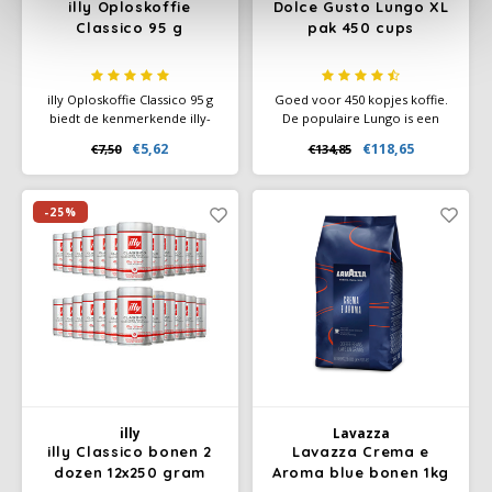
illy Oploskoffie
Dolce Gusto Lungo XL
Classico 95 g
pak 450 cups
illy Oploskoffie Classico 95 g
Goed voor 450 kopjes koffie.
biedt de kenmerkende illy-
De populaire Lungo is een
smaak in een instant variant.
intense volle medium-dark
€5,62
€118,65
€7,50
€134,85
Zacht, gebalanceerd en
roast koffie met krachtige
aromatisch, gemaakt van 100%
aroma's en een rijke
Arabica. Snel en eenvoudig te
cremalaag. Ervaar de
bereiden met heet water.
complexe smaak van koffie
-25%
met een subtiele hint van
zwarte bessen.
illy
Lavazza
illy Classico bonen 2
Lavazza Crema e
dozen 12x250 gram
Aroma blue bonen 1kg