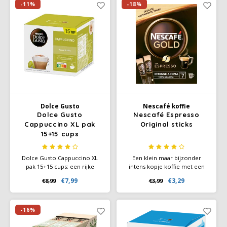
favoriete recepten.
professionals, een ware
-11%
-18%
traktatie voor elke
koffiekenner.
Dolce Gusto
Nescafé koffie
Dolce Gusto
Nescafé Espresso
Cappuccino XL pak
Original sticks
15+15 cups
Dolce Gusto Cappuccino XL
Een klein maar bijzonder
pak 15+15 cups; een rijke
intens kopje koffie met een
espresso met een laag heerlijk
zachte crèmelaag - geniet van
€7,99
€3,29
€8,99
€3,99
lichtzoete melkschuim.
een intense espresso, zonder
Cappuccino is Italiaans voor
machine.
'kap' wat een verklaring kan
zijn voor het feit dat de koffie
-16%
vernoemd is naar een groep
monniken, 'cappuccini'