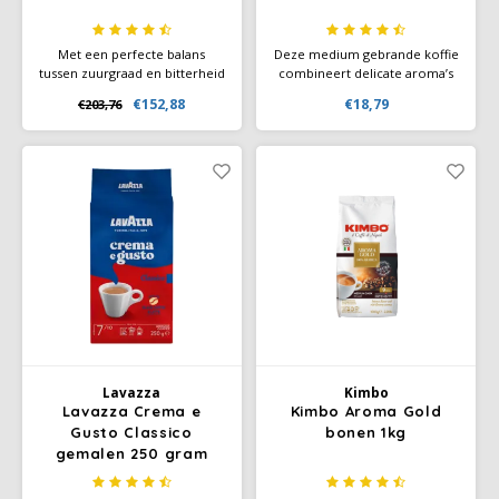
Met een perfecte balans
Deze medium gebrande koffie
tussen zuurgraad en bitterheid
combineert delicate aroma’s
geeft de Classico de illy blend
van gedroogd fruit en pure
€152,88
€18,79
€203,76
een zoete, bloemige/fleurige
cacao met subtiele tonen van
smaak met hints van
hout en specerijen, wat zorgt
geroosterd brood, karamel en
voor een verfijnde en
chocolade.
gebalanceerde smaak.
Lavazza
Kimbo
Lavazza Crema e
Kimbo Aroma Gold
Gusto Classico
bonen 1kg
gemalen 250 gram