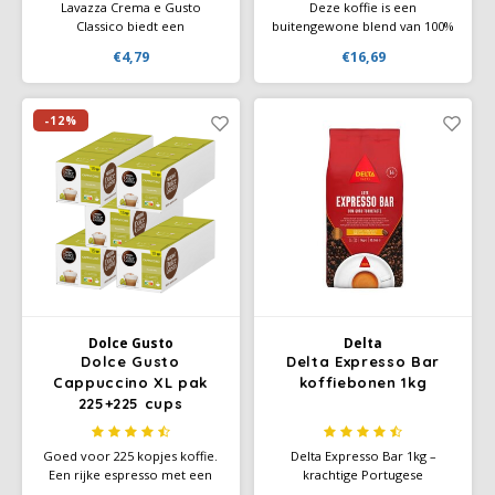
Lavazza Crema e Gusto
Deze koffie is een
Classico biedt een
buitengewone blend van 100%
harmonieuze mix van
arabica-koffie uit Midden- en
€4,79
€16,69
robuuste en kruidige smaken,
Zuid-Amerika. Speciaal
met een romige body die
geselecteerde bonen van
zowel puur als in combinatie
premium kwaliteit vormen de
met melk uitstekend tot zijn
basis van het Kimbo-
-12%
recht komt.
assortiment, voor een
uitstekende espresso gemaakt
met de beste Italiaanse traditie
Dolce Gusto
Delta
Dolce Gusto
Delta Expresso Bar
Cappuccino XL pak
koffiebonen 1kg
225+225 cups
Goed voor 225 kopjes koffie.
Delta Expresso Bar 1kg –
Een rijke espresso met een
krachtige Portugese
laag heerlijk lichtzoete
koffieblend met 70% natuurlijk