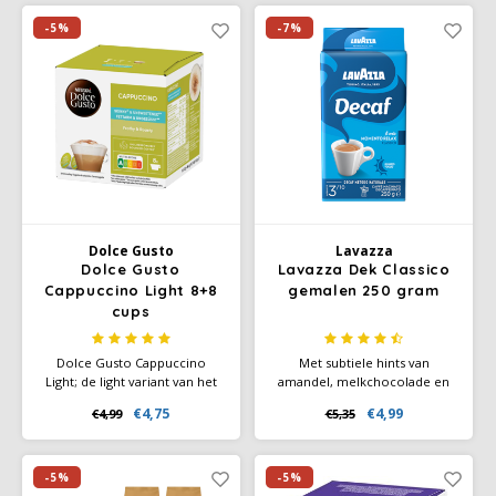
speciaal geselecteerde
zonder cafeïne.
koffiebonen worden
-5%
-7%
zorgvuldig gebrand en dubbel
gefilterd.
Dolce Gusto
Lavazza
Dolce Gusto
Lavazza Dek Classico
Cappuccino Light 8+8
gemalen 250 gram
cups
Dolce Gusto Cappuccino
Met subtiele hints van
Light; de light variant van het
amandel, melkchocolade en
Italiaanse icoon. Deze
gedroogd fruit biedt deze
€4,75
€4,99
€4,99
€5,35
cappuccino van intense
koffie een verfijnde smaak
espresso met rijk en krachtig
zonder cafeïne, ideaal voor
aroma heeft een heerlijke
elk moment van de dag. De
lichtzoete melkschuimlaag van
medium branding zorgt voor
-5%
-5%
magere melk.
een profiel met een warme,