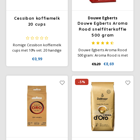
Douwe Egberts
Cessibon koffiemelk
Douwe Egberts Aroma
20 cups
Rood snelfilterkoffie
500 gram
Romige Cessibon koffiemelk
Douwe Egberts Aroma Rood
cups met 10% vet. 20 handige
500 gram: Aroma Rood is met
porties voor koffie en thee.
€0,99
zijn ronde, harmonieuze
Ideaal voor horeca, kantoor
€8,69
€9,29
smaak en geurige
en thuisgebruik.
karakteristieke aroma al jaren
een begrip in Nederland. Je
vertrouwde Douwe Egberts
-5%
koffie sinds 1753.