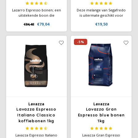
Rainforest Certified
Lazarro Espresso bonen; een
Deze melange van Segafredo
uitstekende boon die
is uitermate geschikt voor
bijzonder geschikt is voor de
zowel espresso als lungo
€79,04
€19,50
€84,48
bereiding van espresso, maar
koffie. De melange van
ook als lungo koffie kan
Arabica- en Robusta Bonen
worden gedronken.
geven een zachte maar
krachtige smaak. Biologisch
-5%
geteeld.
Lavazza
Lavazza
Lavazza Espresso
Lavazza Gran
Italiano Classico
Espresso blue bonen
koffiebonen 1kg
1kg
Lavazza Espresso Italiano
Lavazza Gran Espresso