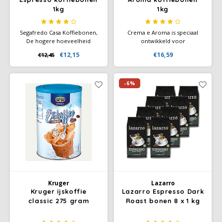
1kg
1kg
Segafredo Casa Koffiebonen,
Crema e Aroma is speciaal
De hogere hoeveelheid
ontwikkeld voor
Robusta verhoogt het
koffieliefhebbers die op zoek
€12,15
€16,59
€12,45
cafeïnegehalte en zorgt voor
zijn naar een volle,
een romig schuim dat
gebalanceerde smaak met
kenmerkend is voor Italiaanse
hints van chocolade en een
espresso. Speciaal gemaakt
langdurige crema die elke kop
-6%
om het aroma en de textuur
koffie bijzonder maakt.
van espresso.
Kruger
Lazarro
Kruger ijskoffie
Lazarro Espresso Dark
classic 275 gram
Roast bonen 8 x 1 kg