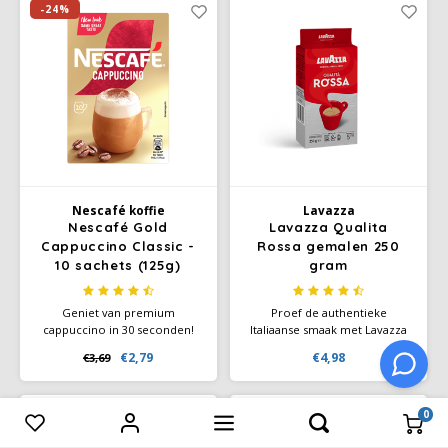
Espresso is gegoten, waardoor
-24%
de unieke, zachte textuur van
deze koffie ontstaat.
Nescafé koffie
Lavazza
Nescafé Gold
Lavazza Qualita
Cappuccino Classic -
Rossa gemalen 250
10 sachets (125g)
gram
Geniet van premium
Proef de authentieke
cappuccino in 30 seconden!
Italiaanse smaak met Lavazza
Nescafé Gold Cappuccino
Qualità Rossa – een melange
€2,79
€4,98
€3,69
sachets (10x12,5g) -
die jouw dagelijkse
authentieke Italiaanse smaak
koffiemoment bijzonder
zonder gedoe. Ideaal voor
maakt.
0
thuis en kantoor.
-14%
-14%
Vergelijk producten
0