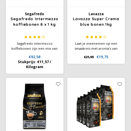
Douwe Egberts
Minges
Segafredo
Lavazza
Eduscho
Mövenpick
Segafredo Intermezzo
Lavazza Super Crema
koffiebonen 8 x 1 kg
blue bonen 1kg
Eilles
Pellini
Segafredo intermezzo
Laat je meenemen op een
Flaronis - Domino
SAS
koffiebonen zijn een mix van
smaakreis met aroma’s van
Arabica en Robusta bonen uit
honing, amandelen en
€92,58
€19,75
€21,99
Brazilië, Costa Rica en
gedroogd fruit, afgewerkt met
Gima Caffé
Segafredo
Stukprijs:
€11,57
/
Ivoorkust. Een variëteit aan
een vleugje chocolade in de
Kilogram
aroma's zoals vanille, noten,
nasmaak.
Gimoka
Swisso Kaffee
karamel en een hint van
sinaasappel bevinden zich
onder de lichte crema van
Idee
Tiktak
deze blend
illy
Jacobs
Joerges Gorilla