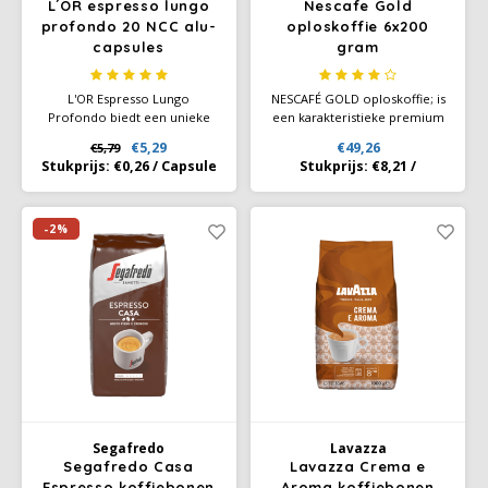
L´OR espresso lungo
Nescafe Gold
profondo 20 NCC alu-
oploskoffie 6x200
SAS
capsules
gram
Segafredo
L'OR Espresso Lungo
NESCAFÉ GOLD oploskoffie; is
Profondo biedt een unieke
een karakteristieke premium
koffiebeleving met zijn intense
koffiemelange. Aan deze
Swisso Kaffee
€5,29
€49,26
€5,79
en kruidige aroma’s. De
NESCAFÉ® GOLD zijn nu
Stukprijs:
€0,26
/
Capsule
Stukprijs:
€8,21
/
zorgvuldig geselecteerde
fijngemalen Arabica
arabicabonen zorgen voor
koffiebonen toegevoegd,
TikTak
een verfijnde smaak die elke
waardoor de zachte smaak en
koffieliefhebber zal
het rijke aroma nog beter
-2%
waarderen.
vrijkomen.
Segafredo
Lavazza
Segafredo Casa
Lavazza Crema e
Espresso koffiebonen
Aroma koffiebonen