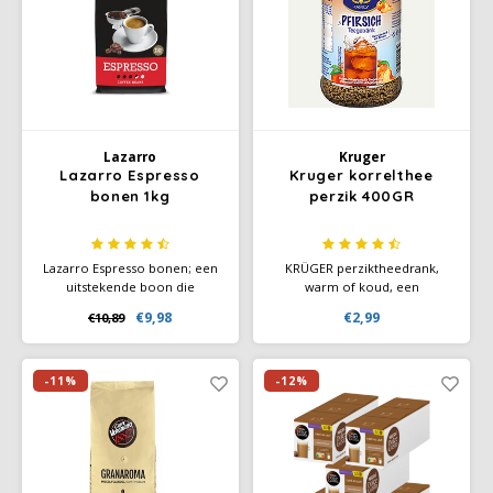
Lazarro
Kruger
Lazarro Espresso
Kruger korrelthee
bonen 1kg
perzik 400GR
Lazarro Espresso bonen; een
KRÜGER perziktheedrank,
uitstekende boon die
warm of koud, een
bijzonder geschikt is voor de
smaakbeleving voor elke
€9,98
€2,99
€10,89
bereiding van espresso, maar
gelegenheid. Het genoemde
ook als lungo koffie kan
artikel bevat geen allergeen
worden gedronken.
volgens de wettelijke
voorschriften van de EU.
-11%
-12%