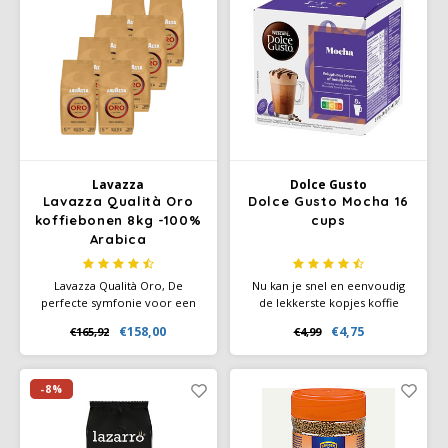
gouden crema en een zoete,
bloemige nasmaak.
Lavazza
Dolce Gusto
Lavazza Qualità Oro
Dolce Gusto Mocha 16
koffiebonen 8kg -100%
cups
Arabica
Lavazza Qualità Oro, De
Nu kan je snel en eenvoudig
perfecte symfonie voor een
de lekkerste kopjes koffie
gegarandeerde superieure
maken met een natuurlijke,
€158,00
€4,75
€165,92
€4,99
smaak. 100% Arabica bonen.
pure en authentieke smaak
Na bereiding heeft uw koffie
met de nieuwe Koffiecapsules
een warme kleur en een
Nescafé Dolce Gusto
gouden crème. Het
-8%
bloemachtige aroma met
ietwat fruitige noten en
honing tint.