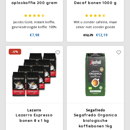
oploskoffie 200 gram
Decaf bonen 1000 g
Jacobs Gold, instant koffie,
Wilt u zonder cafeïne, maar
gevriesdroogde koffie. 100%
zeker niet zonder goede
Arabica bonen met milde
koffie? Geen probleem met
€7,98
€12,19
€12,79
smaak. De Jacobs Gold was
onze BellaCrema® Decaf
voorheen de Cronat Gold
Italiaanse koffiesmaak met een
Mild von Jacobs, maar heeft
lichte zoetheid en fruitigheid,
een nieuwe verpakking
en dat alles zonder cafeïne.
-6%
gekregen.
Lazarro
Segafredo
Lazarro Espresso
Segafredo Organica
bonen 8 x 1 kg
biologische
koffiebonen 1kg