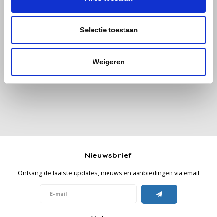
Käfer
Selectie toestaan
Alle reviews
Kimbo
Weigeren
Je beoordeling toevoegen
La Brasiliana
Lavazza
Lazarro
Lucaffé
Nieuwsbrief
L’OR
Ontvang de laatste updates, nieuws en aanbiedingen via email
Mauro Caffe
Melitta