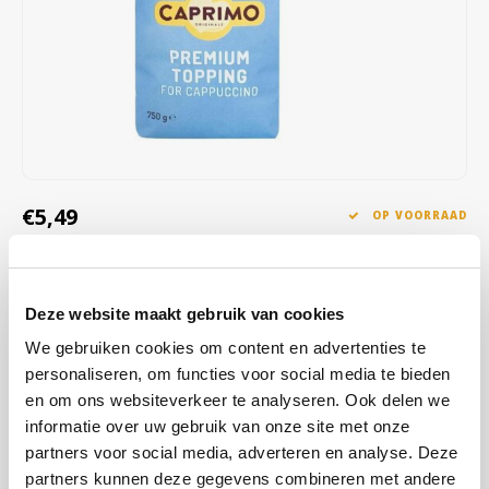
Café intención
Melitta
Eduscho
Soepen
100% Arabica koffie
Caffè Izzo
Segafredo
Eilles
Caffè Vergnano
Senseo
Gala
Chicco d'oro
E.S.E. koffiepads (44 mm)
Gorilla
€5,49
OP VOORRAAD
Costa
Idee
OP WERKDAGEN VOOR 13:00 BESTELD WORDT DEZELFDE
DAG VERZENDKLAAR GEMAAKT
Dallmayr
illy
Deze website maakt gebruik van cookies
Een aangename mix van magere melk en lactose om uw dranken op
Davidoff
Jacobs
te fleuren met een aantrekkelijk melkschuim, een fluweelzacht
We gebruiken cookies om content en advertenties te
mondgevoel en een bevredigende nasmaak. Voor een 100% verse
personaliseren, om functies voor social media te bieden
Delta
Lavazza
melksmaak en een zoete nasmaak.
Lees meer
en om ons websiteverkeer te analyseren. Ook delen we
informatie over uw gebruik van onze site met onze
De Roccis
Melitta
partners voor social media, adverteren en analyse. Deze
KOOP
10
VOOR
€5,38
PER STUK EN
2% KORTING
BESPAAR
2%
partners kunnen deze gegevens combineren met andere