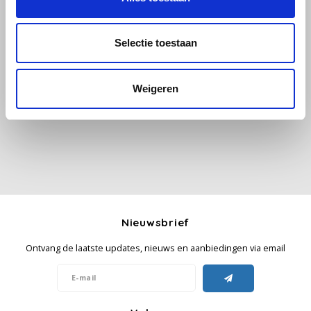
Käfer
Selectie toestaan
Alle reviews
Kimbo
Weigeren
Je beoordeling toevoegen
La Brasiliana
Lavazza
Lazarro
Lucaffé
Nieuwsbrief
L’OR
Ontvang de laatste updates, nieuws en aanbiedingen via email
Mauro Caffe
Melitta