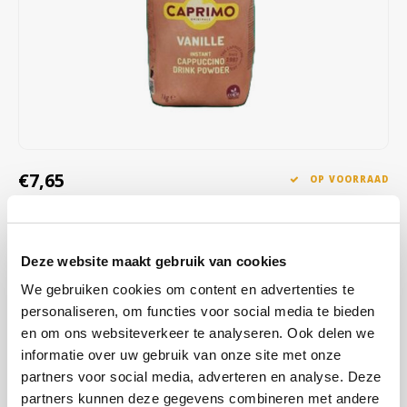
Café intención
Melitta
Eduscho
Soepen
100% Arabica koffie
Caffè Izzo
Segafredo
Eilles
Caffè Vergnano
Senseo
Gala
Chicco d'oro
E.S.E. koffiepads (44 mm)
Gorilla
€7,65
OP VOORRAAD
Costa
Idee
OP WERKDAGEN VOOR 13:00 BESTELD WORDT DEZELFDE
DAG VERZENDKLAAR GEMAAKT
Dallmayr
illy
Deze website maakt gebruik van cookies
Caprimo Cappuccino Vanille met minder suiker; instant cappuccino
Davidoff
Jacobs
met vanillesmaak, een streling voor de smaakpapillen. Rijk,
We gebruiken cookies om content en advertenties te
smaakvol en zal het de warme drankenkaart in uw automaat nieuw
personaliseren, om functies voor social media te bieden
Delta
Lavazza
leven inblazen. Producent Callebaut
Lees meer
en om ons websiteverkeer te analyseren. Ook delen we
informatie over uw gebruik van onze site met onze
De Roccis
Melitta
partners voor social media, adverteren en analyse. Deze
KOOP
10
VOOR
€7,50
PER STUK EN
2% KORTING
BESPAAR
2%
partners kunnen deze gegevens combineren met andere