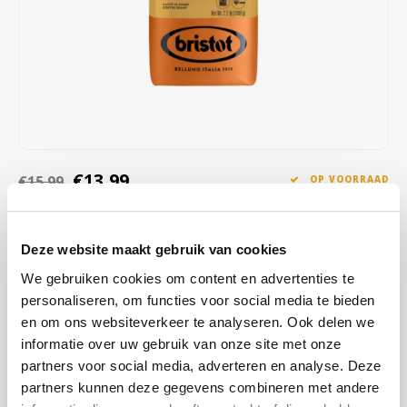
Café intención
Melitta
Eduscho
Soepen
100% Arabica koffie
Caffè Izzo
Segafredo
Eilles
Caffè Vergnano
Senseo
Gala
Chicco d'oro
E.S.E. koffiepads (44 mm)
Gorilla
€13,99
€15,99
OP VOORRAAD
Costa
Idee
OP WERKDAGEN VOOR 13:00 BESTELD WORDT DEZELFDE
DAG VERZENDKLAAR GEMAAKT
Dallmayr
illy
Deze website maakt gebruik van cookies
Bristot Classico Oro 1KG koffiebonen – een uitgebalanceerde blend
We gebruiken cookies om content en advertenties te
Davidoff
Jacobs
met tonen van chocolade, karamel en noten. Perfect voor espresso
personaliseren, om functies voor social media te bieden
en cappuccino!
Lees meer
en om ons websiteverkeer te analyseren. Ook delen we
Delta
Lavazza
informatie over uw gebruik van onze site met onze
KOOP
8
VOOR
€13,71
PER STUK EN
2% KORTING
partners voor social media, adverteren en analyse. Deze
BESPAAR
2%
De Roccis
Melitta
partners kunnen deze gegevens combineren met andere