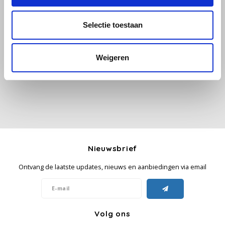
Käfer
Selectie toestaan
Alle reviews
Kimbo
Je beoordeling toevoegen
Weigeren
La Brasiliana
Lavazza
Lazarro
Lucaffé
Nieuwsbrief
Ontvang de laatste updates, nieuws en aanbiedingen via email
L’OR
Mauro Caffe
Volg ons
Melitta