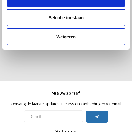
Käfer
Selectie toestaan
Alle reviews
Kimbo
Weigeren
Je beoordeling toevoegen
La Brasiliana
Lavazza
Lazarro
Lucaffé
Nieuwsbrief
L’OR
Ontvang de laatste updates, nieuws en aanbiedingen via email
Mauro Caffe
Melitta
Volg ons