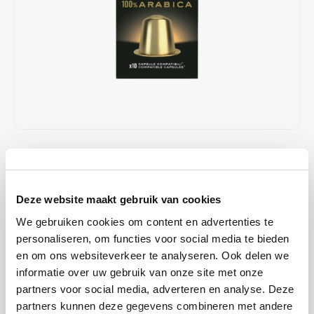
Café intención
Melitta
Eduscho
Soepen
100% Arabica koffie
Caffè Izzo
Segafredo
Eilles
Caffè Vergnano
Senseo
Gala
Chicco d'oro
E.S.E. koffiepads (44 mm)
Gorilla
Costa
Idee
€3,29
OP VOORRAAD
OP WERKDAGEN VOOR 13:00 BESTELD WORDT DEZELFDE
Dallmayr
illy
DAG VERZENDKLAAR GEMAAKT
Deze website maakt gebruik van cookies
Davidoff
Jacobs
Afgeleid van Arabica-koffiesoorten uit Zuid-Amerika, biedt de 100%
We gebruiken cookies om content en advertenties te
Arabica-aluminiumcapsule u een koffie met bloemige aroma's en
personaliseren, om functies voor social media te bieden
Delta
Lavazza
chocoladetonen.
Lees meer
en om ons websiteverkeer te analyseren. Ook delen we
informatie over uw gebruik van onze site met onze
De Roccis
Melitta
KOOP
10
VOOR
€3,26
PER STUK EN
partners voor social media, adverteren en analyse. Deze
1% KORTING
BESPAAR
1%
partners kunnen deze gegevens combineren met andere