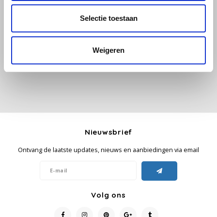
Selectie toestaan
Alle reviews
Käfer
Je beoordeling toevoegen
Kimbo
Weigeren
La Brasiliana
Lavazza
Lazarro
Nieuwsbrief
Lucaffé
Ontvang de laatste updates, nieuws en aanbiedingen via email
L’OR
Mauro Caffe
Volg ons
Melitta