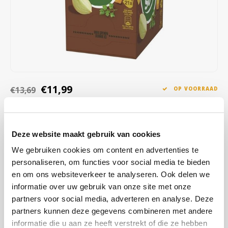
Café intención
Melitta
Eduscho
Soepen
100% Arabica koffie
Caffè Izzo
Segafredo
Eilles
Caffè Vergnano
Senseo
Gala
Chicco d'oro
E.S.E. koffiepads (44 mm)
Gorilla
€11,99
€13,69
OP VOORRAAD
Costa
Idee
OP WERKDAGEN VOOR 13:00 BESTELD WORDT DEZELFDE
DAG VERZENDKLAAR GEMAAKT
Dallmayr
illy
Deze website maakt gebruik van cookies
Cup-a-Soup Rundvlees: een smaakvolle soep boordevol groenten.
Deze variant bevat geen smaakversterkers, kunstmatige
We gebruiken cookies om content en advertenties te
Davidoff
Jacobs
kleurstoffen en conserveermiddelen.
Lees meer
personaliseren, om functies voor social media te bieden
en om ons websiteverkeer te analyseren. Ook delen we
Delta
Lavazza
informatie over uw gebruik van onze site met onze
KOOP
4
VOOR
€11,75
PER STUK EN
2% KORTING
BESPAAR
2%
partners voor social media, adverteren en analyse. Deze
De Roccis
Melitta
partners kunnen deze gegevens combineren met andere
MAAK EEN KEUZE:
*
informatie die u aan ze heeft verstrekt of die ze hebben