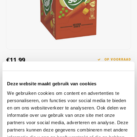
Café intención
Melitta
Eduscho
Soepen
100% Arabica koffie
Caffè Izzo
Segafredo
Eilles
Caffè Vergnano
Senseo
Gala
Chicco d'oro
E.S.E. koffiepads (44 mm)
Gorilla
€11,99
OP VOORRAAD
Costa
Idee
OP WERKDAGEN VOOR 13:00 BESTELD WORDT DEZELFDE
DAG VERZENDKLAAR GEMAAKT
Dallmayr
illy
Deze website maakt gebruik van cookies
Cup-a-Soup Koninginnensoep biedt een royale smaak zonder
We gebruiken cookies om content en advertenties te
Davidoff
Jacobs
smaakversterkers, kunstmatige kleurstoffen en
personaliseren, om functies voor social media te bieden
conserveermiddelen.
Lees meer
en om ons websiteverkeer te analyseren. Ook delen we
Delta
Lavazza
informatie over uw gebruik van onze site met onze
KOOP
4
VOOR
€11,75
PER STUK EN
2% KORTING
partners voor social media, adverteren en analyse. Deze
BESPAAR
2%
De Roccis
Melitta
partners kunnen deze gegevens combineren met andere
MAAK EEN KEUZE:
*