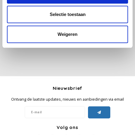
Käfer
Selectie toestaan
Alle reviews
Kimbo
Je beoordeling toevoegen
Weigeren
La Brasiliana
Lavazza
Lazarro
Nieuwsbrief
Lucaffé
Ontvang de laatste updates, nieuws en aanbiedingen via email
L’OR
Mauro Caffe
Volg ons
Melitta