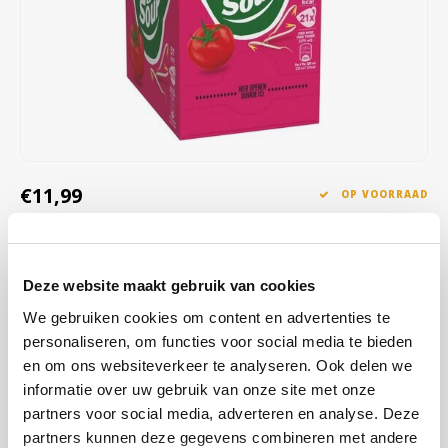
Café intención
Melitta
Eduscho
Soepen
100% Arabica koffie
Caffè Izzo
Segafredo
Eilles
Caffè Vergnano
Senseo
Gala
Chicco d'oro
E.S.E. koffiepads (44 mm)
Gorilla
€11,99
OP VOORRAAD
Costa
Idee
OP WERKDAGEN VOOR 13:00 BESTELD WORDT DEZELFDE
DAG VERZENDKLAAR GEMAAKT
Dallmayr
illy
Cup-a-Soup Chinese tomaat heeft een intense smaak en is gemaakt
Deze website maakt gebruik van cookies
Davidoff
Jacobs
van duurzaam geteelde tomaten. In deze cup-a-soup variant zitten
We gebruiken cookies om content en advertenties te
geen smaakversterkers, kunstmatige kleurstoffen en
personaliseren, om functies voor social media te bieden
Delta
Lavazza
conserveermiddelen.
Lees meer
en om ons websiteverkeer te analyseren. Ook delen we
informatie over uw gebruik van onze site met onze
De Roccis
Melitta
KOOP
4
VOOR
€11,75
PER STUK EN
partners voor social media, adverteren en analyse. Deze
2% KORTING
BESPAAR
2%
partners kunnen deze gegevens combineren met andere