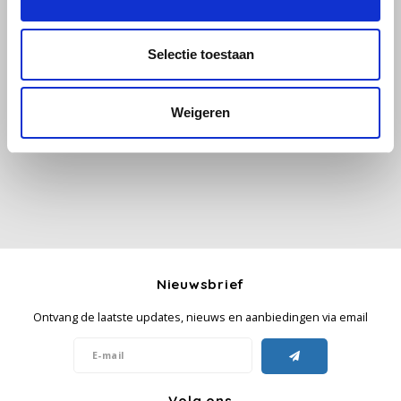
Käfer
Selectie toestaan
Alle reviews
Kimbo
Weigeren
Je beoordeling toevoegen
La Brasiliana
Lavazza
Lazarro
Lucaffé
Nieuwsbrief
L’OR
Ontvang de laatste updates, nieuws en aanbiedingen via email
Mauro Caffe
Melitta
Volg ons