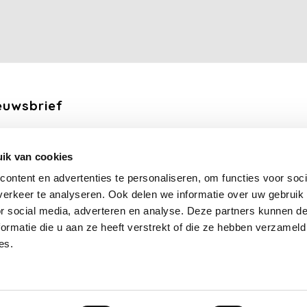
euwsbrief
ang de laatste updates, nieuws en aanbiedingen via email
ik van cookies
Abonneer
ontent en advertenties te personaliseren, om functies voor soci
erkeer te analyseren. Ook delen we informatie over uw gebruik
lg ons
or social media, adverteren en analyse. Deze partners kunnen 
ormatie die u aan ze heeft verstrekt of die ze hebben verzameld
es.