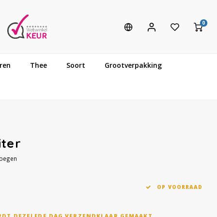
0
ren
Thee
Soort
Grootverpakking
iter
voegen
OP VOORRAAD
RDT DEZELFDE DAG VERZENDKLAAR GEMAAKT