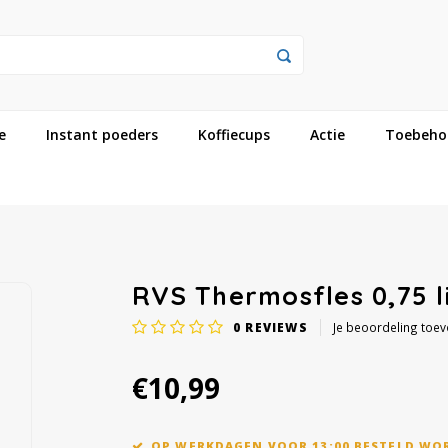
e
Instant poeders
Koffiecups
Actie
Toebeho
RVS Thermosfles 0,75 l
0
REVIEWS
Je beoordeling toe
€10,99
OP WERKDAGEN VOOR 13:00 BESTELD WO