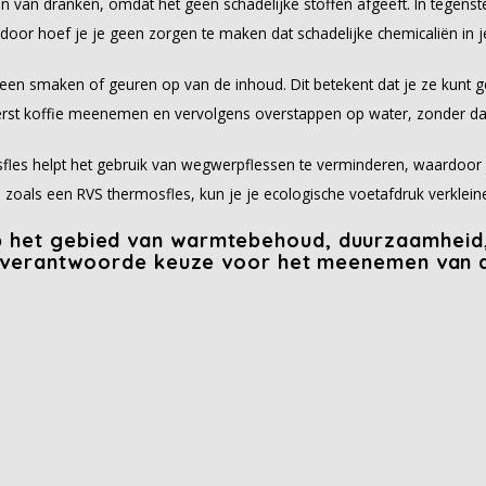
aren van dranken, omdat het geen schadelijke stoffen afgeeft. In tegens
erdoor hoef je je geen zorgen te maken dat schadelijke chemicaliën in 
en smaken of geuren op van de inhoud. Dit betekent dat je ze kunt ge
 eerst koffie meenemen en vervolgens overstappen op water, zonder dat
sfles helpt het gebruik van wegwerpflessen te verminderen, waardoor 
zoals een RVS thermosfles, kun je je ecologische voetafdruk verklein
p het gebied van warmtebehoud, duurzaamheid,
 en verantwoorde keuze voor het meenemen van