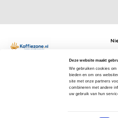
Ni
Ontv
Deze website maakt gebru
Boerenkamplaan 94b
We gebruiken cookies om c
5712 AH Someren
bieden en om ons websitev
Op werkdagen telefonisch bereikbaar
Vo
site met onze partners vo
van 09:00 tot 12:00 en 13:00 tot 15:30
combineren met andere inf
(+31) 6 17988539
uw gebruik van hun servic
mail@koffiezone.nl