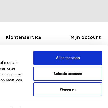
Klantenservice
Mijn account
Over ons
Registreren
Algemene voorwaarden
Mijn bestellingen
Alles toestaan
Disclaimer
Mijn tickets
al media te
Privacy Policy
Mijn verlanglijst
 van onze
Betaalmethoden
Selectie toestaan
deze gegevens
Verzend en Retourbeleid
 op basis van
Veelgestelde vragen - FAQ
Weigeren
Sitemap
Zakelijk