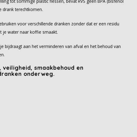
telling tot sommige plastic flessen, bevat RVS geen BPA (bisfenol
je drank terechtkomen.
bruiken voor verschillende dranken zonder dat er een residu
 je water naar koffie smaakt.
je bijdraagt aan het verminderen van afval en het behoud van
en.
 veiligheid, smaakbehoud en
 dranken onderweg.