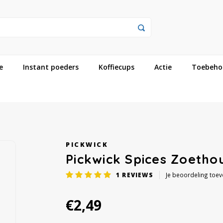
e
Instant poeders
Koffiecups
Actie
Toebeho
PICKWICK
Pickwick Spices Zoetho
1
REVIEWS
Je beoordeling toe
€2,49