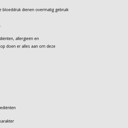
 bloeddruk dienen overmatig gebruik
.
diënten, allergieën en
hop doen er alles aan om deze
rediënten
karakter