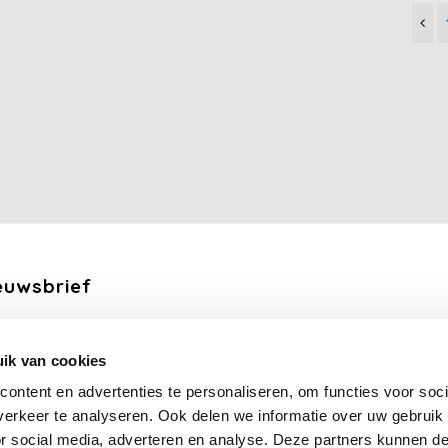
euwsbrief
ang de laatste updates, nieuws en aanbiedingen via email
ik van cookies
Abonneer
ontent en advertenties te personaliseren, om functies voor soci
erkeer te analyseren. Ook delen we informatie over uw gebruik
lg ons
or social media, adverteren en analyse. Deze partners kunnen 