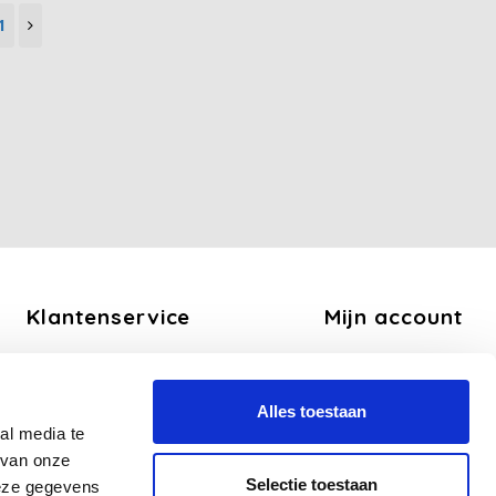
1
Klantenservice
Mijn account
Over ons
Registreren
Algemene voorwaarden
Mijn bestellingen
Alles toestaan
Disclaimer
Mijn tickets
al media te
Privacy Policy
Mijn verlanglijst
 van onze
Betaalmethoden
Selectie toestaan
deze gegevens