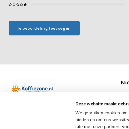
Je beoordeling toevoegen
Ni
Ontv
Deze website maakt gebru
Boerenkamplaan 94b
We gebruiken cookies om c
5712 AH Someren
bieden en om ons websitev
Op werkdagen telefonisch bereikbaar
Vo
site met onze partners vo