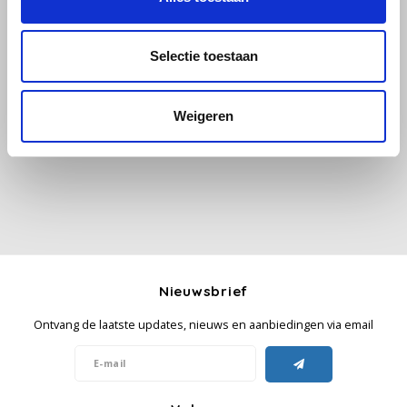
Käfer
Selectie toestaan
Alle reviews
Kimbo
Weigeren
Je beoordeling toevoegen
La Brasiliana
Lavazza
Lazarro
Lucaffé
Nieuwsbrief
L’OR
Ontvang de laatste updates, nieuws en aanbiedingen via email
Mauro Caffe
Melitta