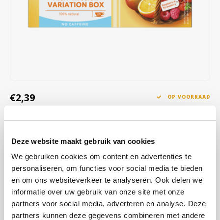
Café intención
Melitta
Eduscho
Soepen
100% Arabica koffie
Caffè Izzo
Segafredo
Eilles
Caffè Vergnano
Senseo
Gala
Chicco d'oro
E.S.E. koffiepads (44 mm)
Gorilla
€2,39
OP VOORRAAD
Costa
Idee
OP WERKDAGEN VOOR 13:00 BESTELD WORDT DEZELFDE
DAG VERZENDKLAAR GEMAAKT
Dallmayr
illy
Deze website maakt gebruik van cookies
Deze melange bevat echte stukjes fruit voor een extra rijke en
Davidoff
Jacobs
verfrissende smaak. Geniet van de verrassende combinaties van
We gebruiken cookies om content en advertenties te
Kers & Zwarte Bes, Framboos & Aardbei, Mango & Sinaasappel en
personaliseren, om functies voor social media te bieden
Delta
Lavazza
Citroen & Ananas
Lees meer
en om ons websiteverkeer te analyseren. Ook delen we
informatie over uw gebruik van onze site met onze
De Roccis
Melitta
partners voor social media, adverteren en analyse. Deze
KOOP
12
VOOR
€2,34
PER STUK EN
2% KORTING
BESPAAR
2%
partners kunnen deze gegevens combineren met andere